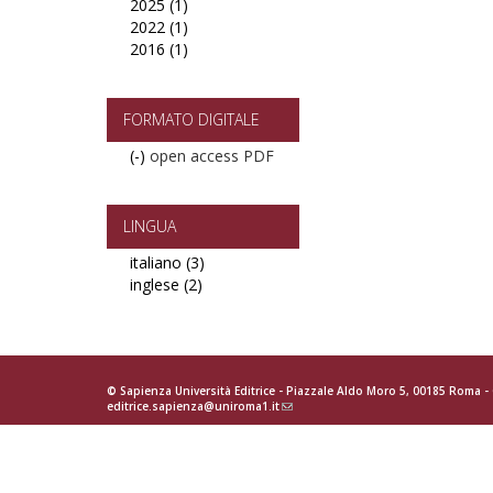
2025 (1)
2026
Apply
2022 (1)
filter
2025
Apply
2016 (1)
filter
2022
Apply
filter
2016
filter
FORMATO DIGITALE
(-)
Remove
open access PDF
open
access
PDF
LINGUA
filter
italiano (3)
Apply
inglese (2)
Apply
italiano
inglese
filter
filter
© Sapienza Università Editrice - Piazzale Aldo Moro 5, 00185 Roma 
editrice.sapienza@uniroma1.it
(link
sends
e-
mail)