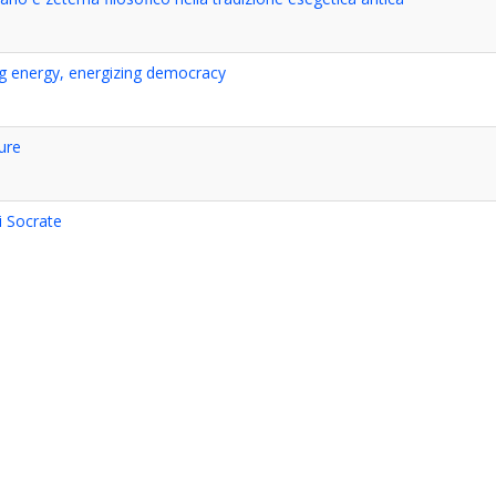
g energy, energizing democracy
ure
i Socrate