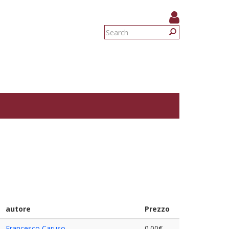
Search
form
Search
autore
Prezzo
Francesco Caruso
0.00€