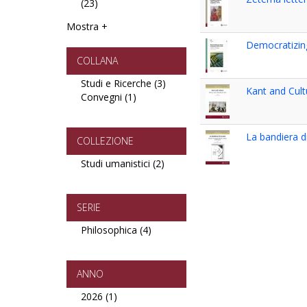
(23)
filter
Apply
filter
Economia
Mostra +
e
Statistica
Democratizin
filter
COLLANA
Studi e Ricerche (3)
Apply
Kant and Cult
Convegni (1)
Apply
Studi
Convegni
e
filter
Ricerche
La bandiera d
filter
COLLEZIONE
Studi umanistici (2)
Apply
Studi
umanistici
filter
SERIE
Philosophica (4)
Apply
Philosophica
filter
ANNO
2026 (1)
Apply