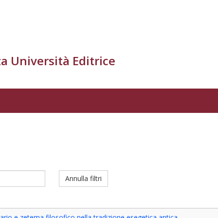
a Università Editrice
Annulla filtri
ario e zetema filosofico nella tradizione esegetica antica