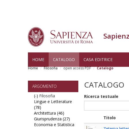
Sapienz
Skip
HOME
CATALOGO
CASA EDITRICE
to
Home
Filosofia
open access PDF
Catalogo
main
content
CATALOGO
ARGOMENTO
(-)
Remove
Filosofia
Ricerca testuale
Lingue e Letterature
Filosofia
(78)
filter
Apply
Architettura (46)
Lingue
Apply
Titolo
Giurisprudenza (27)
e
Architettura
Apply
Economia e Statistica
Letterature
filter
Giurisprudenza
Zetema letter