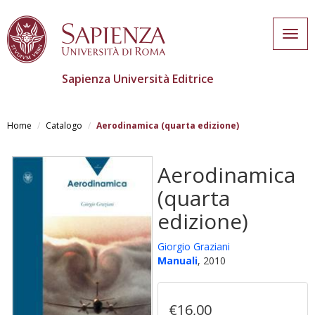
Togg
navig
Sapienza Università Editrice
Skip
to
Home
Catalogo
Aerodinamica (quarta edizione)
main
content
Aerodinamica
(quarta
edizione)
Giorgio Graziani
Manuali
, 2010
€16,00