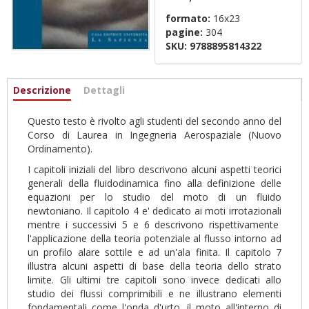
formato:
16x23
pagine:
304
SKU:
9788895814322
Informazioni
Descrizione
(active
Dettagli
tab)
Questo testo è rivolto agli studenti del secondo anno del
Corso di Laurea in Ingegneria Aerospaziale (Nuovo
Ordinamento).
I capitoli iniziali del libro descrivono alcuni aspetti teorici
generali della fluidodinamica fino alla definizione delle
equazioni per lo studio del moto di un fluido
newtoniano. Il capitolo 4 e' dedicato ai moti irrotazionali
mentre i successivi 5 e 6 descrivono rispettivamente
l'applicazione della teoria potenziale al flusso intorno ad
un profilo alare sottile e ad un'ala finita. Il capitolo 7
illustra alcuni aspetti di base della teoria dello strato
limite. Gli ultimi tre capitoli sono invece dedicati allo
studio dei flussi comprimibili e ne illustrano elementi
fondamentali come l'onda d'urto, il moto all'interno di