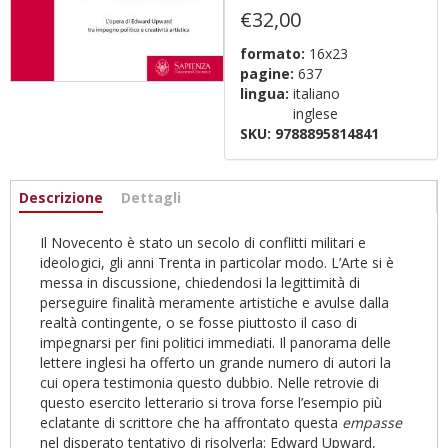
€32,00
formato:
16x23
pagine:
637
lingua:
italiano
inglese
SKU:
9788895814841
Informazioni
Descrizione
(active
Dettagli
tab)
Il Novecento è stato un secolo di conflitti militari e
ideologici, gli anni Trenta in particolar modo. L’Arte si è
messa in discussione, chiedendosi la legittimità di
perseguire finalità meramente artistiche e avulse dalla
realtà contingente, o se fosse piuttosto il caso di
impegnarsi per fini politici immediati. Il panorama delle
lettere inglesi ha offerto un grande numero di autori la
cui opera testimonia questo dubbio. Nelle retrovie di
questo esercito letterario si trova forse l’esempio più
eclatante di scrittore che ha affrontato questa
empasse
nel disperato tentativo di risolverla: Edward Upward,