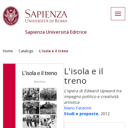
Togg
navig
Sapienza Università Editrice
Skip
to
Home
Catalogo
L'isola e il treno
main
content
L'isola e il
treno
L'opera di Edward Upward tra
impegno politico e creatività
artistica
Mario Faraone
Studi e proposte
, 2012