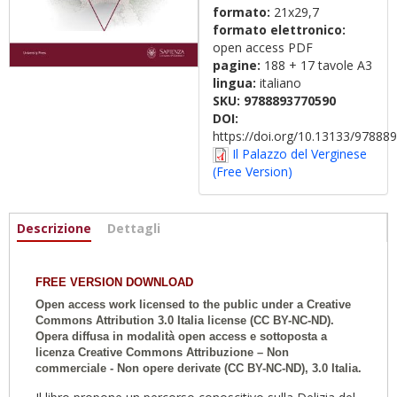
formato:
21x29,7
formato elettronico:
open access PDF
pagine:
188 + 17 tavole A3
lingua:
italiano
SKU:
9788893770590
DOI:
https://doi.org/10.13133/9788
Il Palazzo del Verginese
(Free Version)
Informazioni
Descrizione
(active
Dettagli
tab)
FREE VERSION DOWNLOAD
Open access work licensed to the public under a Creative
Commons Attribution 3.0 Italia license (CC BY-NC-ND).
Opera diffusa in modalità open access e sottoposta a
licenza Creative Commons Attribuzione – Non
commerciale - Non opere derivate (CC BY-NC-ND), 3.0 Italia.