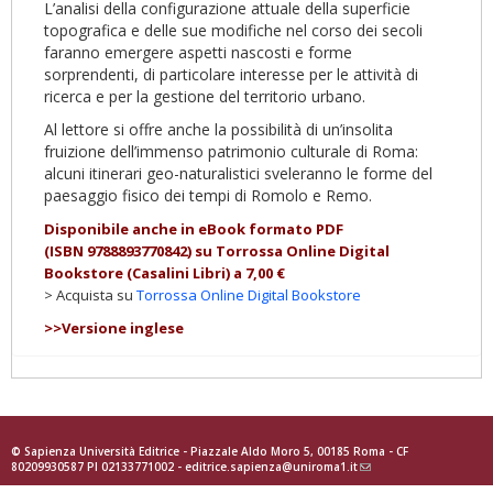
L’analisi della configurazione attuale della superficie
topografica e delle sue modifiche nel corso dei secoli
faranno emergere aspetti nascosti e forme
sorprendenti, di particolare interesse per le attività di
ricerca e per la gestione del territorio urbano.
Al lettore si offre anche la possibilità di un’insolita
fruizione dell’immenso patrimonio culturale di Roma:
alcuni itinerari geo-naturalistici sveleranno le forme del
paesaggio fisico dei tempi di Romolo e Remo.
Disponibile anche in eBook formato PDF
(ISBN
9788893770842
)
su Torrossa Online Digital
Bookstore (Casalini Libri) a 7,00 €
> Acquista su
Torrossa Online Digital Bookstore
>>Versione inglese
© Sapienza Università Editrice - Piazzale Aldo Moro 5, 00185 Roma - CF
80209930587 PI 02133771002 -
editrice.sapienza@uniroma1.it
(link
sends