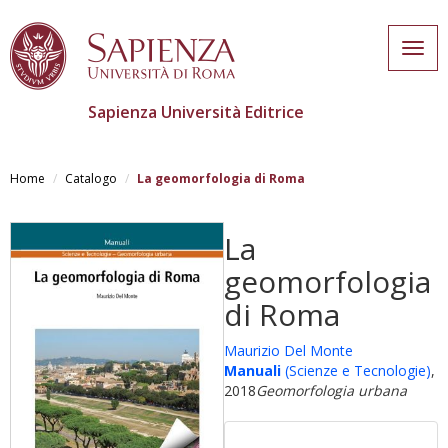
Togg
navig
Sapienza Università Editrice
Skip
to
Home
Catalogo
La geomorfologia di Roma
main
content
La
geomorfologia
di Roma
Maurizio Del Monte
Manuali
(Scienze e Tecnologie)
,
2018
Geomorfologia urbana