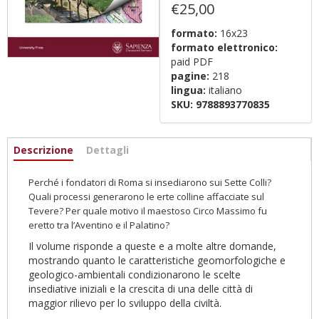
€25,00
formato:
16x23
formato elettronico:
paid PDF
pagine:
218
lingua:
italiano
SKU:
9788893770835
Informazioni
Descrizione
(active
Dettagli
tab)
Perché i fondatori di Roma si insediarono sui Sette Colli?
Quali processi generarono le erte colline affacciate sul
Tevere? Per quale motivo il maestoso Circo Massimo fu
eretto tra l’Aventino e il Palatino?
Il volume risponde a queste e a molte altre domande,
mostrando quanto le caratteristiche geomorfologiche e
geologico-ambientali condizionarono le scelte
insediative iniziali e la crescita di una delle città di
maggior rilievo per lo sviluppo della civiltà.