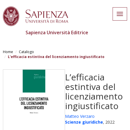
Togg
navig
Sapienza Università Editrice
Skip
to
Home
Catalogo
main
L’efficacia estintiva del licenziamento ingiustificato
content
L’efficacia
estintiva del
licenziamento
ingiustificato
Matteo Verzaro
Scienze giuridiche
, 2022