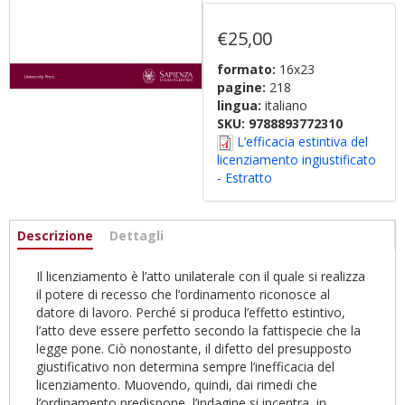
€25,00
formato:
16x23
pagine:
218
lingua:
italiano
SKU:
9788893772310
L’efficacia estintiva del
licenziamento ingiustificato
- Estratto
Informazioni
Descrizione
(active
Dettagli
tab)
Il licenziamento è l’atto unilaterale con il quale si realizza
il potere di recesso che l’ordinamento riconosce al
datore di lavoro. Perché si produca l’effetto estintivo,
l’atto deve essere perfetto secondo la fattispecie che la
legge pone. Ciò nonostante, il difetto del presupposto
giustificativo non determina sempre l’inefficacia del
licenziamento. Muovendo, quindi, dai rimedi che
l’ordinamento predispone, l’indagine si incentra, in