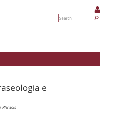
Search
form
Search
raseologia e
e Phrasis