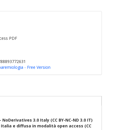
cess PDF
9788893772631
 paremiologia - Free Version
oDerivatives 3.0 Italy (CC BY-NC-ND 3.0 IT)
talia e diffusa in modalità open access (CC