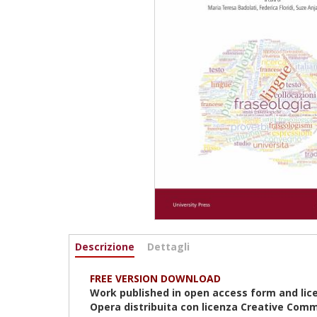
Informazioni
Descrizione
(active
Dettagli
tab)
FREE VERSION DOWNLOAD
Work published in open access form and lic
Opera distribuita con licenza Creative Comm