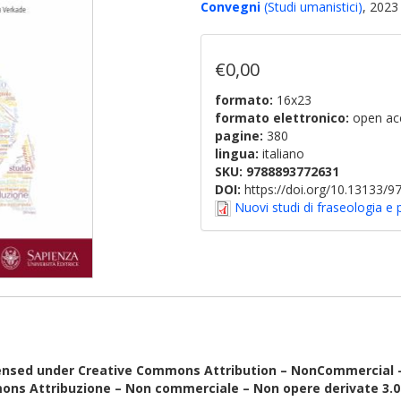
Convegni
(Studi umanistici)
, 2023
€0,00
formato:
16x23
formato elettronico:
open ac
pagine:
380
lingua:
italiano
SKU:
9788893772631
DOI:
https://doi.org/10.13133/
Nuovi studi di fraseologia e
ensed under Creative Commons Attribution – NonCommercial – N
ons Attribuzione – Non commerciale – Non opere derivate 3.0 I