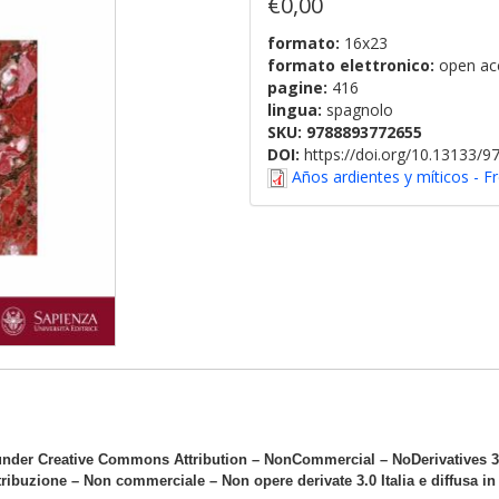
€0,00
formato:
16x23
formato elettronico:
open ac
pagine:
416
lingua:
spagnolo
SKU:
9788893772655
DOI:
https://doi.org/10.13133/
Años ardientes y míticos - F
nder Creative Commons Attribution – NonCommercial – NoDerivatives 3.0
ribuzione – Non commerciale – Non opere derivate 3.0 Italia e diffusa i