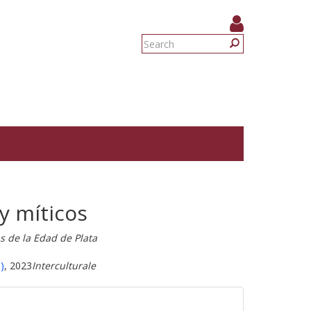
Search
form
Search
y míticos
as de la Edad de Plata
)
, 2023
Interculturale