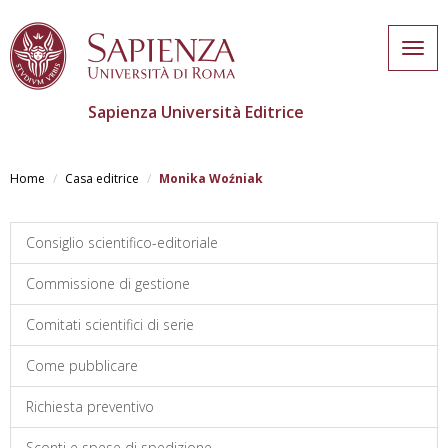
Togg
navig
Sapienza Università Editrice
Skip
to
Home
Casa editrice
Monika Woźniak
main
content
Consiglio scientifico-editoriale
Commissione di gestione
Comitati scientifici di serie
Come pubblicare
Richiesta preventivo
Sconti e spese di spedizione