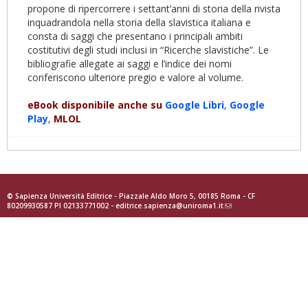
propone di ripercorrere i settant’anni di storia della rivista
inquadrandola nella storia della slavistica italiana e
consta di saggi che presentano i principali ambiti
costitutivi degli studi inclusi in “Ricerche sla­vistiche”. Le
bibliografie allegate ai saggi e l’indice dei nomi
conferiscono ulteriore pregio e valore al volume.
eBook disponibile anche su
Google Libri
,
Google
Play
,
MLOL
© Sapienza Università Editrice - Piazzale Aldo Moro 5, 00185 Roma - CF
80209930587 PI 02133771002 -
editrice.sapienza@uniroma1.it
(link
sends
e-
mail)