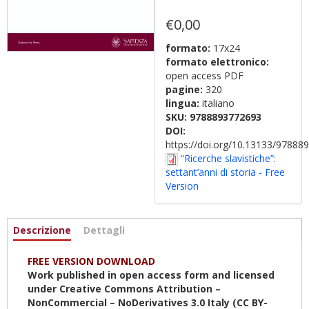
€0,00
formato:
17x24
formato elettronico:
open access PDF
pagine:
320
lingua:
italiano
SKU:
9788893772693
DOI:
https://doi.org/10.13133/9788
“Ricerche slavistiche”:
settant’anni di storia - Free
Version
Informazioni
Descrizione
(active
Dettagli
tab)
FREE VERSION DOWNLOAD
Work published in open access form and licensed
under Creative Commons Attribution –
NonCommercial – NoDerivatives 3.0 Italy (CC BY-