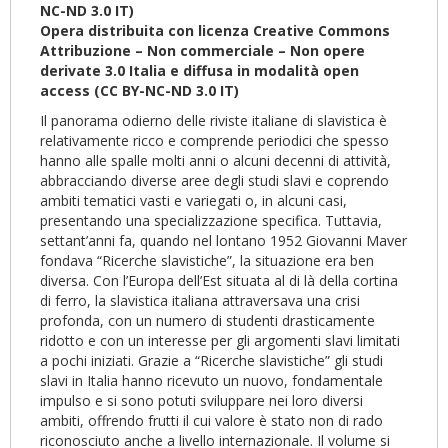
NC-ND 3.0 IT)
Opera distribuita con licenza Creative Commons
Attribuzione – Non commerciale – Non opere
derivate 3.0 Italia e diffusa in modalità open
access (CC BY-NC-ND 3.0 IT)
Il panorama odierno delle riviste italiane di slavistica è
relativamente ricco e comprende periodici che spesso
hanno alle spalle molti anni o alcuni decenni di attività,
abbracciando diverse aree degli studi slavi e coprendo
ambiti tematici vasti e variegati o, in alcuni casi,
presentando una specializzazione specifica. Tuttavia,
settant’anni fa, quando nel lontano 1952 Giovanni Maver
fondava “Ricerche sla­vistiche”, la situazione era ben
diversa. Con l’Europa dell’Est situata al di là della cortina
di ferro, la slavistica italiana attraversava una crisi
profonda, con un numero di studenti drasticamente
ridotto e con un interesse per gli argomenti slavi limitati
a pochi iniziati. Grazie a “Ricerche sla­vistiche” gli studi
slavi in Italia hanno ricevuto un nuovo, fondamentale
impulso e si sono potuti sviluppare nei loro diversi
ambiti, offrendo frutti il cui valore è stato non di rado
riconosciuto anche a livello internazionale. Il volume si