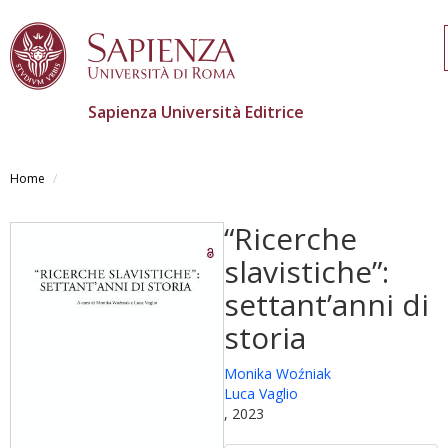
Sapienza Università Editrice
Skip
to
Home
main
content
“Ricerche
slavistiche”:
settant’anni di
storia
Monika Woźniak
Luca Vaglio
, 2023