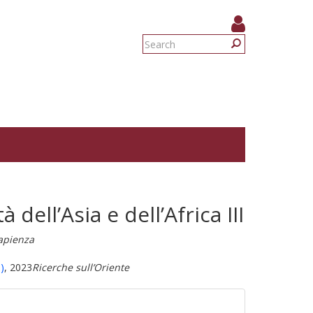
Search
form
Search
à dell’Asia e dell’Africa III
Sapienza
)
, 2023
Ricerche sull’Oriente