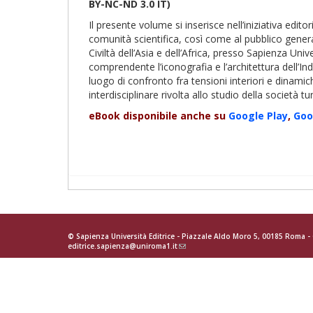
BY-NC-ND 3.0 IT)
Il presente volume si inserisce nell’iniziativa editor
comunità scientifica, così come al pubblico generale
Civiltà dell’Asia e dell’Africa, presso Sapienza Un
comprendente l’iconografia e l’architettura dell’I
luogo di confronto fra tensioni interiori e dinami
interdisciplinare rivolta allo studio della società t
eBook disponibile anche su
Google Play
,
Goo
© Sapienza Università Editrice - Piazzale Aldo Moro 5, 00185 Roma 
editrice.sapienza@uniroma1.it
(link
sends
e-
mail)