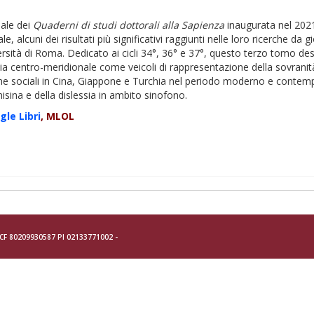
iale dei
Quaderni di studi dottorali alla Sapienza
inaugurata nel 2021
, alcuni dei risultati più significativi raggiunti nelle loro ricerche da 
iversità di Roma. Dedicato ai cicli 34°, 36° e 37°, questo terzo tomo d
ndia centro-meridionale come veicoli di rappresentazione della sovranit
che sociali in Cina, Giappone e Turchia nel periodo moderno e contempo
unisina e della dislessia in ambito sinofono.
gle Libri
, MLOL
- CF 80209930587 PI 02133771002 -