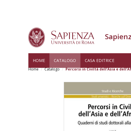
Sapienz
Skip
HOME
CATALOGO
CASA EDITRICE
to
Home
Catalogo
Percorsi in Civiltà dell’Asia e dell’Af
main
content