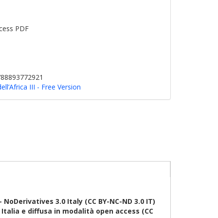
cess PDF
9788893772921
dell’Africa III - Free Version
oDerivatives 3.0 Italy (CC BY-NC-ND 3.0 IT)
talia e diffusa in modalità open access (CC