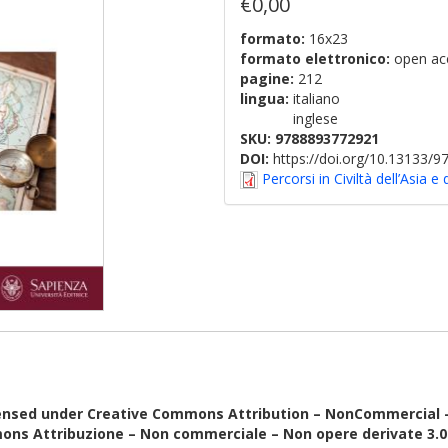
€0,00
formato:
16x23
formato elettronico:
open ac
pagine:
212
lingua:
italiano
inglese
SKU:
9788893772921
DOI:
https://doi.org/10.13133/
Percorsi in Civiltà dell’Asia e 
ensed under Creative Commons Attribution – NonCommercial – N
ons Attribuzione – Non commerciale – Non opere derivate 3.0 I