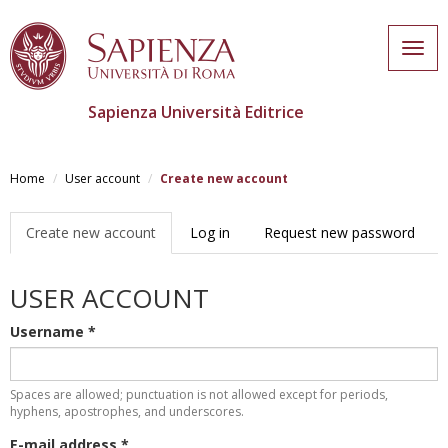
Togg
navig
Sapienza Università Editrice
Skip
to
Home
User account
Create new account
main
content
Primary
Create new account
(active
Log in
Request new password
tabs
tab)
USER ACCOUNT
Username
*
Spaces are allowed; punctuation is not allowed except for periods,
hyphens, apostrophes, and underscores.
E-mail address
*