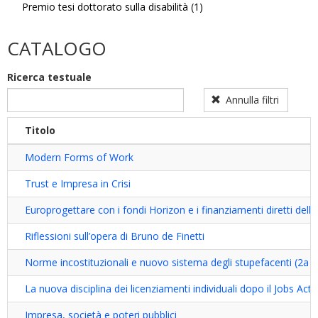
Premio tesi dottorato sulla disabilità (1)
Premio
Apply
tesi
Premio
di
tesi
CATALOGO
dottorato
dottorato
filter
sulla
Ricerca testuale
disabilità
filter
Annulla filtri
Titolo
Modern Forms of Work
Trust e Impresa in Crisi
Europrogettare con i fondi Horizon e i finanziamenti diretti del
Riflessioni sull’opera di Bruno de Finetti
Norme incostituzionali e nuovo sistema degli stupefacenti (2a E
La nuova disciplina dei licenziamenti individuali dopo il Jobs Act
Impresa, società e poteri pubblici