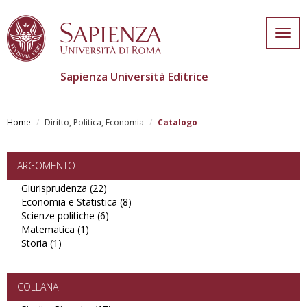
Togg
navig
Sapienza Università Editrice
Salta
al
Home
Diritto, Politica, Economia
Catalogo
contenuto
principale
ARGOMENTO
Giurisprudenza (22)
Apply
Economia e Statistica (8)
Giurisprudenza
Apply
Scienze politiche (6)
filter
Apply
Economia
Matematica (1)
Apply
Scienze
e
Storia (1)
Apply
Matematica
politiche
Statistica
Storia
filter
filter
filter
filter
COLLANA