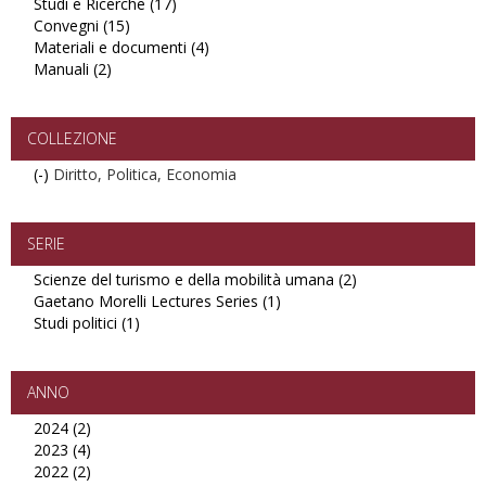
Studi e Ricerche (17)
Apply
Convegni (15)
Apply
Studi
Materiali e documenti (4)
Convegni
e
Apply
Manuali (2)
Apply
filter
Ricerche
Materiali
Manuali
filter
e
filter
documenti
filter
COLLEZIONE
(-)
Remove
Diritto, Politica, Economia
Diritto,
Politica,
Economia
SERIE
filter
Scienze del turismo e della mobilità umana (2)
Apply
Gaetano Morelli Lectures Series (1)
Apply
Scienze
Studi politici (1)
Apply
Gaetano
del
Studi
Morelli
turismo
politici
Lectures
e
filter
Series
della
ANNO
filter
mobilità
2024 (2)
Apply
umana
2023 (4)
2024
Apply
filter
2022 (2)
filter
2023
Apply