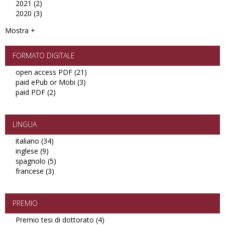
2021 (2)
filter
2022
Apply
2020 (3)
filter
2021
Apply
filter
2020
Mostra +
filter
FORMATO DIGITALE
open access PDF (21)
Apply
paid ePub or Mobi (3)
Apply
open
paid PDF (2)
Apply
paid
access
paid
ePub
PDF
PDF
or
filter
filter
Mobi
LINGUA
filter
italiano (34)
Apply
inglese (9)
Apply
italiano
spagnolo (5)
inglese
filter
Apply
francese (3)
filter
Apply
spagnolo
francese
filter
filter
PREMIO
Premio tesi di dottorato (4)
Apply