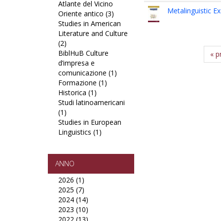
Atlante del Vicino
Best
Metalinguistic Ex
Oriente antico (3)
in
Apply
Studies in American
Class
Atlante
Literature and Culture
“Giorgio
del
(2)
Apply
Eminente”
Vicino
BiblHuB Culture
Studies
filter
Oriente
« p
d’impresa e
in
antico
comunicazione (1)
American
filter
Apply
Formazione (1)
Literature
Apply
BiblHuB
Historica (1)
and
Apply
Formazione
Culture
Studi latinoamericani
Culture
Historica
filter
d’impresa
(1)
filter
Apply
filter
e
Studies in European
Studi
comunicazione
Linguistics (1)
latinoamericani
Apply
filter
filter
Studies
in
European
ANNO
Linguistics
2026 (1)
Apply
filter
2025 (7)
2026
Apply
2024 (14)
filter
2025
Apply
2023 (10)
filter
2024
Apply
2022 (13)
filter
2023
Apply