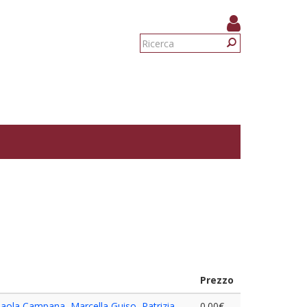
Form
di
Ricerca
ricerca
Prezzo
aola Campana
,
Marcella Guiso
,
Patrizia
0.00€