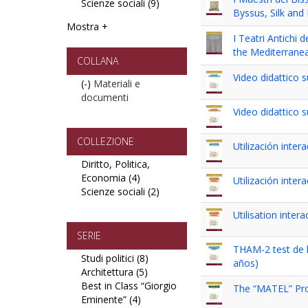
Scienze sociali (9)
filter
e
Apply
Scienze
Byssus, Silk and
Pedagogia
Scienze
politiche
Mostra +
filter
sociali
filter
I Teatri Antichi 
filter
the Mediterrane
COLLANA
Video didattico s
(-)
Remove
Materiali e
documenti
Materiali
e
Video didattico s
documenti
filter
COLLEZIONE
Utilización inter
Diritto, Politica,
Economia (4)
Apply
Utilización inter
Scienze sociali (2)
Diritto,
Apply
Politica,
Scienze
Utilisation inte
Economia
sociali
filter
filter
SERIE
THAM-2 test de h
Studi politici (8)
Apply
años)
Architettura (5)
Apply
Studi
Best in Class “Giorgio
Architettura
politici
The “MATEL” Pro
Eminente” (4)
Apply
filter
filter