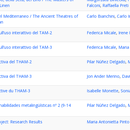
 Linen
Falconi
,
Raffaella Preti
del Mediterraneo / The Ancient Theatres of
Carlo Bianchini
,
Carlo 
an
ull’uso interattivo del TAM-2
Federica Micale
,
Irene
ull’uso interattivo del TAM-3
Federica Micale
,
Maria
activa del THAM-2
Pilar Núñez Delgado
,
M
activa del THAM-3
Jon Ander Merino
,
Dav
ractive du THAM-3
Isabelle Monette
,
Soni
abilidades metalingüísticas nº 2 (9-14
Pilar Núñez Delgado
,
M
ject: Research Results
Maria Antonietta Pinto