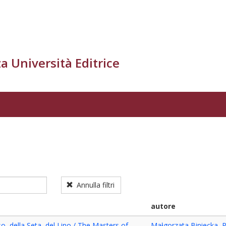
a Università Editrice
Annulla filtri
autore
so, della Seta, del Lino / The Masters of
Małgorzata Biniecka
,
P