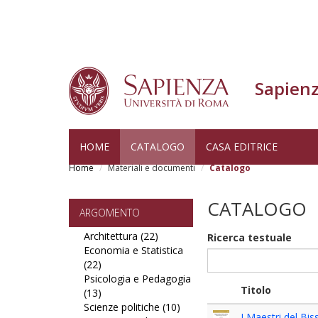
Sapienz
Salta
HOME
CATALOGO
CASA EDITRICE
al
Home
Materiali e documenti
Catalogo
contenuto
principale
CATALOGO
ARGOMENTO
Architettura (22)
Apply
Ricerca testuale
Economia e Statistica
Architettura
(22)
Apply
filter
Psicologia e Pedagogia
Economia
Titolo
(13)
e
Apply
Scienze politiche (10)
Statistica
Psicologia
Apply
I Maestri del Bis