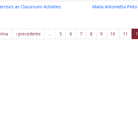
ercises as Classroom Activities
Maria Antonietta Pinto
rima
‹ precedente
…
5
6
7
8
9
10
11
1