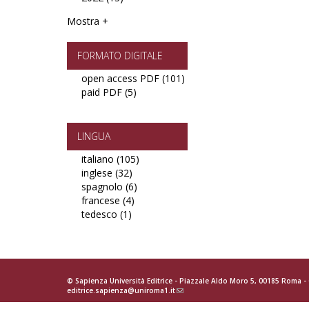
filter
2022
Mostra +
filter
FORMATO DIGITALE
open access PDF (101)
Apply
paid PDF (5)
Apply
open
paid
access
PDF
PDF
filter
filter
LINGUA
italiano (105)
Apply
inglese (32)
Apply
italiano
spagnolo (6)
inglese
Apply
filter
francese (4)
filter
Apply
spagnolo
tedesco (1)
Apply
francese
filter
tedesco
filter
filter
© Sapienza Università Editrice - Piazzale Aldo Moro 5, 00185 Roma 
editrice.sapienza@uniroma1.it
(link
sends