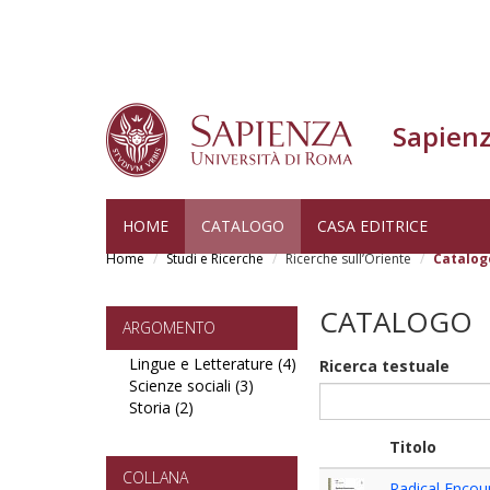
Sapienz
Salta
HOME
CATALOGO
CASA EDITRICE
al
Home
Studi e Ricerche
Ricerche sull’Oriente
Catalog
contenuto
principale
CATALOGO
ARGOMENTO
Lingue e Letterature (4)
Apply
Ricerca testuale
Scienze sociali (3)
Apply
Lingue
Storia (2)
Apply
Scienze
e
Storia
sociali
Letterature
Titolo
filter
filter
filter
COLLANA
Radical Encou