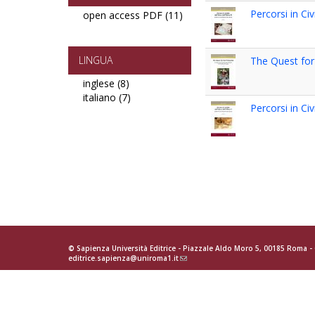
Percorsi in Civi
open access PDF (11)
Apply
open
access
PDF
LINGUA
The Quest for
filter
inglese (8)
Apply
italiano (7)
inglese
Apply
Percorsi in Civi
filter
italiano
filter
© Sapienza Università Editrice - Piazzale Aldo Moro 5, 00185 Roma 
editrice.sapienza@uniroma1.it
(link
sends
e-
mail)