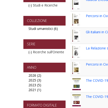
(-)
Remove
Studi e Ricerche
Studi
e
Percorsi in Civi
Ricerche
COLLEZIONE
filter
Studi umanistici (6)
Apply
Gli italiani 
Studi
umanistici
filter
SERIE
La Relazione s
(-)
Remove
Ricerche sull’Oriente
Ricerche
sull’Oriente
Percorsi in Civi
filter
ANNO
2026 (2)
Apply
2025 (3)
2026
Apply
The COVID-19 P
2023 (5)
filter
2025
Apply
2021 (1)
filter
2023
Apply
filter
2021
The COVID-19 P
filter
FORMATO DIGITALE