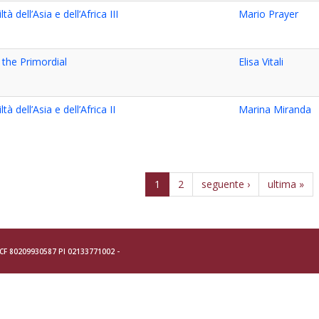
ltà dell’Asia e dell’Africa III
Mario Prayer
 the Primordial
Elisa Vitali
ltà dell’Asia e dell’Africa II
Marina Miranda
1
2
seguente ›
ultima »
- CF 80209930587 PI 02133771002 -