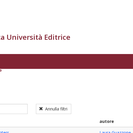
a Università Editrice
o
Annulla filtri
autore
nters
Laura Guazzone