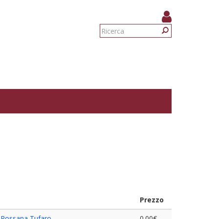
Form
di
Ricerca
ricerca
Prezzo
,
Rossana Tufaro
0.00€