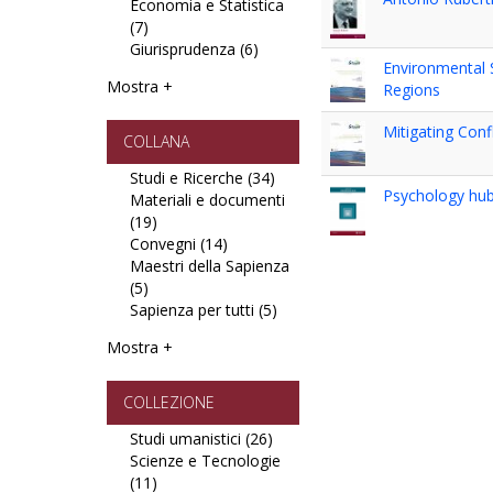
Economia e Statistica
Pedagogia
Antichistica
(7)
Apply
filter
e
Giurisprudenza (6)
Economia
Archeologia
Apply
Environmental 
e
filter
Giurisprudenza
Mostra +
Regions
Statistica
filter
filter
Mitigating Conf
COLLANA
Studi e Ricerche (34)
Apply
Psychology hu
Materiali e documenti
Studi
(19)
Apply
e
Convegni (14)
Materiali
Apply
Ricerche
Maestri della Sapienza
e
Convegni
filter
(5)
Apply
documenti
filter
Sapienza per tutti (5)
Maestri
filter
Apply
della
Sapienza
Mostra +
Sapienza
per
filter
tutti
filter
COLLEZIONE
Studi umanistici (26)
Apply
Scienze e Tecnologie
Studi
(11)
Apply
umanistici