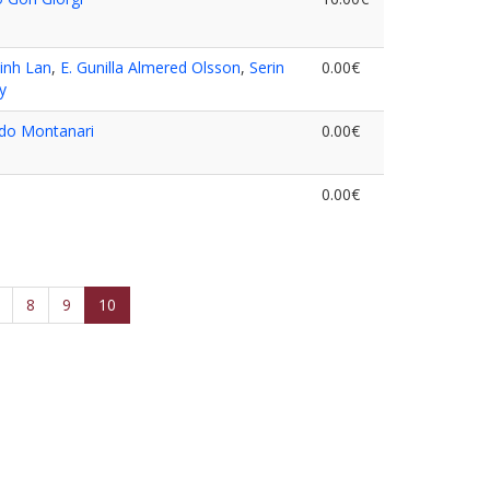
inh Lan
,
E. Gunilla Almered Olsson
,
Serin
0.00€
y
do Montanari
0.00€
0.00€
8
9
10