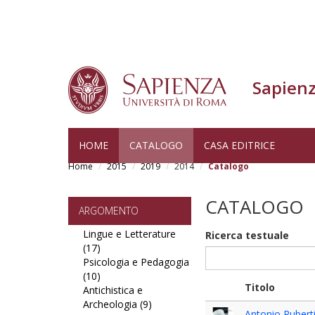
Sapienz
Skip
HOME
CATALOGO
CASA EDITRICE
to
Home
2015
2019
2014
Catalogo
main
content
CATALOGO
ARGOMENTO
Lingue e Letterature
Ricerca testuale
(17)
Apply
Psicologia e Pedagogia
Lingue
(10)
e
Apply
Titolo
Antichistica e
Letterature
Psicologia
Archeologia (9)
filter
e
Apply
Antonio Ruberti