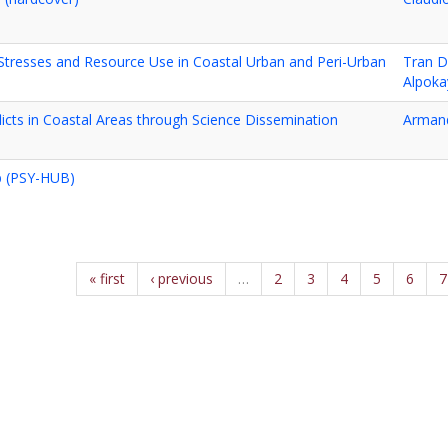
Stresses and Resource Use in Coastal Urban and Peri-Urban
Tran D
Alpoka
licts in Coastal Areas through Science Dissemination
Arman
b (PSY-HUB)
« first
‹ previous
…
2
3
4
5
6
7