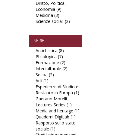
Diritto, Politica,
Scienze
filter
Economia (9)
e
Apply
Medicina (3)
Tecnologie
Apply
Diritto,
Scienze sociali (2)
filter
Medicina
Politica,
Apply
filter
Economia
Scienze
filter
sociali
filter
SERIE
Antichistica (8)
Apply
Philologica (7)
Apply
Antichistica
Formazione (2)
Philologica
filter
Apply
Interculturale (2)
filter
Formazione
Apply
Secoa (2)
Apply
filter
Interculturale
Arti (1)
Apply
Secoa
filter
Esperienze di Studio e
Arti
filter
Restauro in Europa (1)
filter
Apply
Gaetano Morelli
Esperienze
Lectures Series (1)
Apply
di
Media and heritage (1)
Gaetano
Studio
Apply
Quaderni DigiLab (1)
Morelli
Apply
e
Media
Rapporto sullo stato
Lectures
Quaderni
Restauro
and
sociale (1)
Apply
Series
DigiLab
in
heritage
Studi latinoamericani
Rapporto
filter
filter
Europa
filter