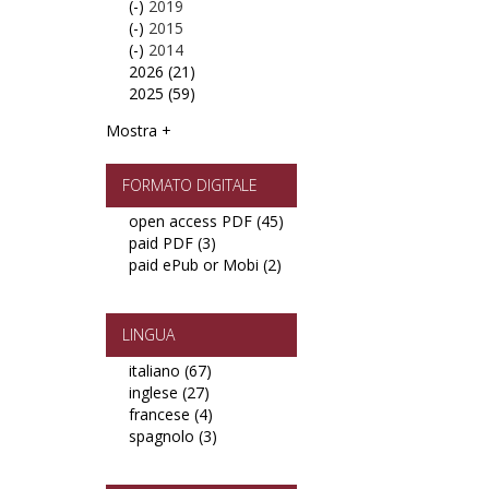
(-)
Remove
2019
(RSU)
(-)
2019
Remove
2015
filter
(-)
filter
2015
Remove
2014
2026 (21)
filter
2014
Apply
2025 (59)
filter
2026
Apply
filter
2025
Mostra +
filter
FORMATO DIGITALE
open access PDF (45)
Apply
paid PDF (3)
Apply
open
paid ePub or Mobi (2)
paid
Apply
access
PDF
paid
PDF
filter
ePub
filter
or
LINGUA
Mobi
italiano (67)
Apply
filter
inglese (27)
Apply
italiano
francese (4)
inglese
filter
Apply
spagnolo (3)
filter
francese
Apply
filter
spagnolo
filter