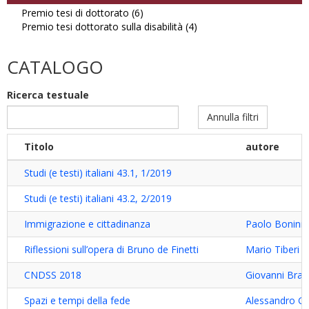
Premio tesi di dottorato (6)
Apply
Premio tesi dottorato sulla disabilità (4)
Premio
Apply
tesi
Premio
di
tesi
CATALOGO
dottorato
dottorato
filter
sulla
Ricerca testuale
disabilità
filter
Annulla filtri
Titolo
autore
Studi (e testi) italiani 43.1, 1/2019
Studi (e testi) italiani 43.2, 2/2019
Immigrazione e cittadinanza
Paolo Bonini
,
Riflessioni sull’opera di Bruno de Finetti
Mario Tiberi
CNDSS 2018
Giovanni Bran
Spazi e tempi della fede
Alessandro Gu