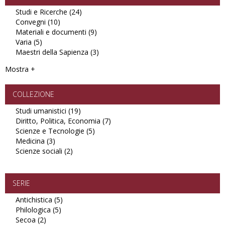
Studi e Ricerche (24)
Apply
Convegni (10)
Apply
Studi
Materiali e documenti (9)
Convegni
e
Apply
Varia (5)
Apply
filter
Ricerche
Materiali
Maestri della Sapienza (3)
Varia
filter
e
Apply
filter
documenti
Maestri
Mostra +
filter
della
Sapienza
filter
COLLEZIONE
Studi umanistici (19)
Apply
Diritto, Politica, Economia (7)
Studi
Apply
Scienze e Tecnologie (5)
umanistici
Apply
Diritto,
Medicina (3)
Apply
filter
Scienze
Politica,
Scienze sociali (2)
Medicina
Apply
e
Economia
filter
Scienze
Tecnologie
filter
sociali
filter
filter
SERIE
Antichistica (5)
Apply
Philologica (5)
Apply
Antichistica
Secoa (2)
Apply
Philologica
filter