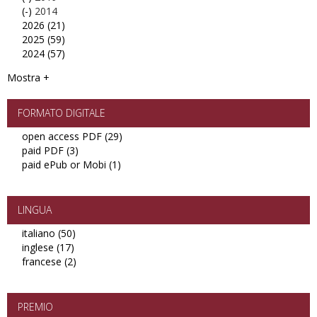
(-)
2019
Remove
2014
2026 (21)
filter
2014
Apply
2025 (59)
filter
2026
Apply
2024 (57)
filter
2025
Apply
filter
2024
Mostra +
filter
FORMATO DIGITALE
open access PDF (29)
Apply
paid PDF (3)
Apply
open
paid ePub or Mobi (1)
paid
Apply
access
PDF
paid
PDF
filter
ePub
filter
or
LINGUA
Mobi
italiano (50)
Apply
filter
inglese (17)
Apply
italiano
francese (2)
inglese
filter
Apply
filter
francese
filter
PREMIO