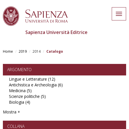
Togg
navig
Sapienza Università Editrice
Skip
to
Home
2019
2014
Catalogo
main
content
ARGOMENTO
Lingue e Letterature (12)
Apply
Antichistica e Archeologia (6)
Lingue
Apply
Medicina (5)
Apply
e
Antichistica
Scienze politiche (5)
Medicina
Apply
Letterature
e
Biologia (4)
Apply
filter
Scienze
filter
Archeologia
Biologia
politiche
filter
Mostra +
filter
filter
COLLANA