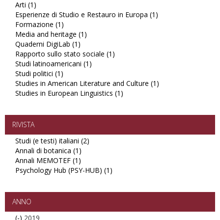
Arti (1)
Apply
Secoa
filter
Esperienze di Studio e Restauro in Europa (1)
Arti
filter
Apply
Formazione (1)
filter
Apply
Esperienze
Media and heritage (1)
Formazione
Apply
di
Quaderni DigiLab (1)
filter
Apply
Media
Studio
Rapporto sullo stato sociale (1)
Quaderni
and
Apply
e
Studi latinoamericani (1)
DigiLab
heritage
Apply
Rapporto
Restauro
Studi politici (1)
Apply
filter
filter
Studi
sullo
in
Studies in American Literature and Culture (1)
Studi
latinoamericani
stato
Europa
Apply
Studies in European Linguistics (1)
politici
filter
sociale
Apply
filter
Studies
filter
filter
Studies
in
in
American
European
Literature
RIVISTA
Linguistics
and
Studi (e testi) italiani (2)
Apply
filter
Culture
Annali di botanica (1)
Apply
Studi
filter
Annali MEMOTEF (1)
Apply
Annali
(e
Psychology Hub (PSY-HUB) (1)
Annali
di
testi)
Apply
MEMOTEF
botanica
italiani
Psychology
filter
filter
filter
Hub
(PSY-
ANNO
HUB)
(-)
Remove
2019
filter