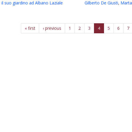
 il suo giardino ad Albano Laziale
Gilberto De Giusti
,
Mart
« first
‹ previous
1
2
3
4
5
6
7