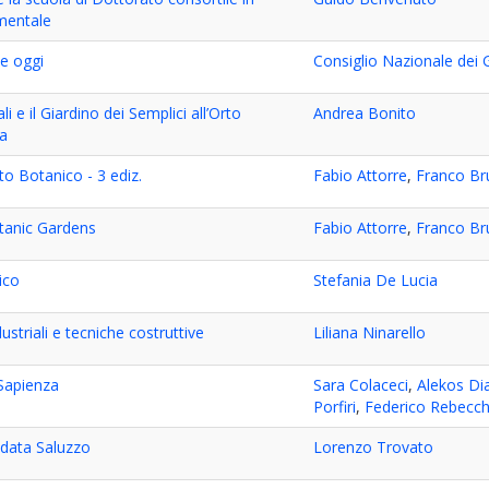
mentale
le oggi
Consiglio Nazionale dei 
li e il Giardino dei Semplici all’Orto
Andrea Bonito
a
to Botanico - 3 ediz.
Fabio Attorre
,
Franco Br
tanic Gardens
Fabio Attorre
,
Franco Br
ico
Stefania De Lucia
ustriali e tecniche costruttive
Liliana Ninarello
i Sapienza
Sara Colaceci
,
Alekos Dia
Porfiri
,
Federico Rebecch
odata Saluzzo
Lorenzo Trovato