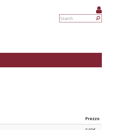
Search
form
Search
Prezzo
0.00€