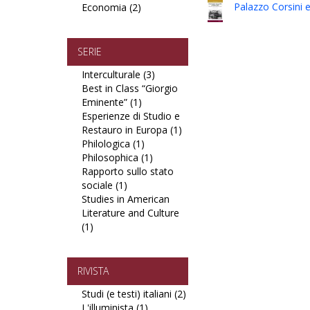
Palazzo Corsini e
Economia (2)
filter
filter
Apply
filter
Diritto,
Politica,
Economia
SERIE
filter
Interculturale (3)
Apply
Best in Class “Giorgio
Interculturale
Eminente” (1)
Apply
filter
Esperienze di Studio e
Best
Restauro in Europa (1)
in
Apply
Philologica (1)
Class
Apply
Esperienze
Philosophica (1)
“Giorgio
Philologica
Apply
di
Rapporto sullo stato
Eminente”
filter
Philosophica
Studio
sociale (1)
Apply
filter
filter
e
Studies in American
Rapporto
Restauro
Literature and Culture
sullo
in
(1)
Apply
stato
Europa
Studies
sociale
filter
in
filter
American
RIVISTA
Literature
Studi (e testi) italiani (2)
Apply
and
L'illuminista (1)
Apply
Studi
Culture