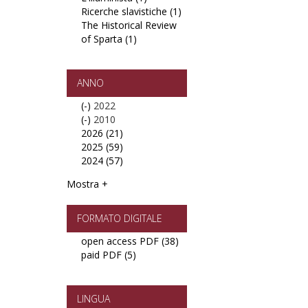
Ricerche slavistiche (1)
L'illuminista
Apply
(e
filter
The Historical Review
filter
Ricerche
testi)
of Sparta (1)
Apply
slavistiche
italiani
The
filter
filter
Historical
Review
ANNO
of
(-)
Remove
2022
Sparta
(-)
2022
Remove
2010
filter
2026 (21)
filter
2010
Apply
2025 (59)
filter
2026
Apply
2024 (57)
filter
2025
Apply
filter
2024
Mostra +
filter
FORMATO DIGITALE
open access PDF (38)
Apply
paid PDF (5)
Apply
open
paid
access
PDF
PDF
filter
filter
LINGUA