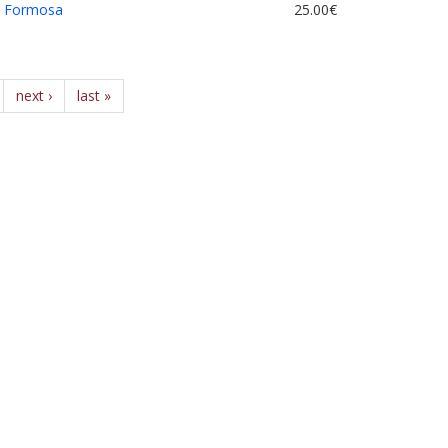
a Formosa
25.00€
next ›
last »