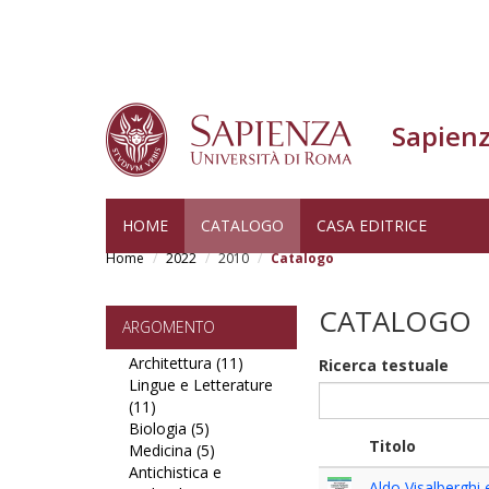
Sapienz
Skip
HOME
CATALOGO
CASA EDITRICE
to
Home
2022
2010
Catalogo
main
content
CATALOGO
ARGOMENTO
Architettura (11)
Apply
Ricerca testuale
Lingue e Letterature
Architettura
(11)
Apply
filter
Biologia (5)
Lingue
Apply
Titolo
Medicina (5)
e
Biologia
Apply
Antichistica e
Letterature
filter
Medicina
Aldo Visalberghi 