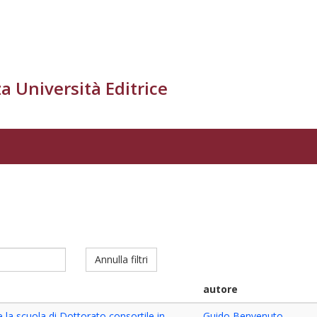
a Università Editrice
Annulla filtri
autore
e la scuola di Dottorato consortile in
Guido Benvenuto