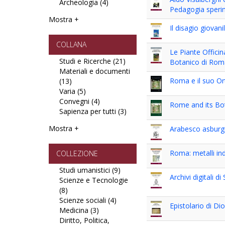
Archeologia (4)
filter
filter
Apply
Pedagogia speri
Antichistica
Mostra +
e
Il disagio giovani
Archeologia
filter
COLLANA
Le Piante Officina
Studi e Ricerche (21)
Apply
Botanico di Rom
Materiali e documenti
Studi
Roma e il suo Or
(13)
Apply
e
Varia (5)
Materiali
Apply
Ricerche
Convegni (4)
e
Varia
Apply
filter
Rome and its Bo
Sapienza per tutti (3)
documenti
filter
Convegni
Apply
filter
filter
Sapienza
Mostra +
Arabesco asburg
per
tutti
filter
Roma: metalli ind
COLLEZIONE
Studi umanistici (9)
Apply
Archivi digitali d
Scienze e Tecnologie
Studi
(8)
Apply
umanistici
Scienze sociali (4)
Scienze
Apply
filter
Epistolario di Di
Medicina (3)
e
Apply
Scienze
Diritto, Politica,
Tecnologie
Medicina
sociali