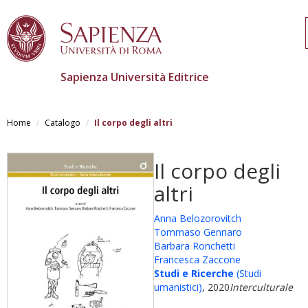
Sapienza Università Editrice
Skip
to
Home
Catalogo
Il corpo degli altri
main
content
Il corpo degli
altri
Anna Belozorovitch
Tommaso Gennaro
Barbara Ronchetti
Francesca Zaccone
Studi e Ricerche
(Studi
umanistici)
, 2020
Interculturale