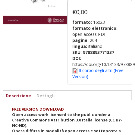
€0,00
formato:
16x23
formato elettronico:
open access PDF
pagine:
204
lingua:
italiano
SKU:
9788893771337
DOI:
https://doi.org/10.13133/9788
Il corpo degli altri (Free
Version)
Informazioni
Descrizione
(active
Dettagli
tab)
FREE VERSION DOWNLOAD
Open access work licensed to the public under a
Creative Commons Attribution 3.0 Italia license (CC BY-
NC-ND).
Opera diffusa in modalità open access e sottoposta a