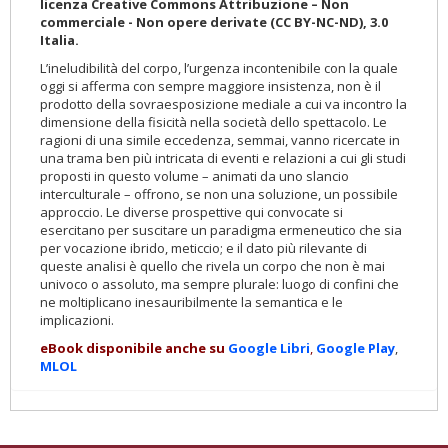
licenza Creative Commons Attribuzione – Non
commerciale - Non opere derivate (CC BY-NC-ND), 3.0
Italia.
L’ineludibilità del corpo, l’urgenza incontenibile con la quale
oggi si afferma con sempre maggiore insistenza, non è il
prodotto della sovraesposizione mediale a cui va incontro la
dimensione della fisicità nella società dello spettacolo. Le
ragioni di una simile eccedenza, semmai, vanno ricercate in
una trama ben più intricata di eventi e relazioni a cui gli studi
proposti in questo volume – animati da uno slancio
interculturale – offrono, se non una soluzione, un possibile
approccio. Le diverse prospettive qui convocate si
esercitano per suscitare un paradigma ermeneutico che sia
per vocazione ibrido, meticcio; e il dato più rilevante di
queste analisi è quello che rivela un corpo che non è mai
univoco o assoluto, ma sempre plurale: luogo di confini che
ne moltiplicano inesauribilmente la semantica e le
implicazioni.
eBook disponibile anche su
Google
Libri
,
Goog
le Play
,
MLOL