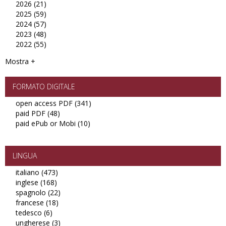
2026 (21)
Apply
filter
2025 (59)
2026
Apply
2024 (57)
filter
2025
Apply
2023 (48)
filter
2024
Apply
2022 (55)
filter
2023
Apply
filter
2022
Mostra +
filter
FORMATO DIGITALE
open access PDF (341)
Apply
paid PDF (48)
Apply
open
paid ePub or Mobi (10)
paid
Apply
access
PDF
paid
PDF
filter
ePub
filter
or
LINGUA
Mobi
italiano (473)
Apply
filter
inglese (168)
Apply
italiano
spagnolo (22)
inglese
filter
Apply
francese (18)
filter
Apply
spagnolo
tedesco (6)
Apply
francese
filter
ungherese (3)
tedesco
filter
Apply