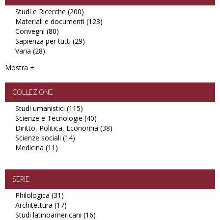
Studi e Ricerche (200)
Apply
Materiali e documenti (123)
Studi
Apply
Convegni (80)
Apply
e
Materiali
Sapienza per tutti (29)
Convegni
Ricerche
Apply
e
Varia (28)
Apply
filter
filter
Sapienza
documenti
Varia
per
filter
Mostra +
filter
tutti
filter
COLLEZIONE
Studi umanistici (115)
Apply
Scienze e Tecnologie (40)
Studi
Apply
Diritto, Politica, Economia (38)
umanistici
Scienze
Apply
Scienze sociali (14)
Apply
filter
e
Diritto,
Medicina (11)
Apply
Scienze
Tecnologie
Politica,
Medicina
sociali
filter
Economia
filter
filter
filter
SERIE
Philologica (31)
Apply
Architettura (17)
Philologica
Apply
Studi latinoamericani (16)
filter
Architettura
Apply