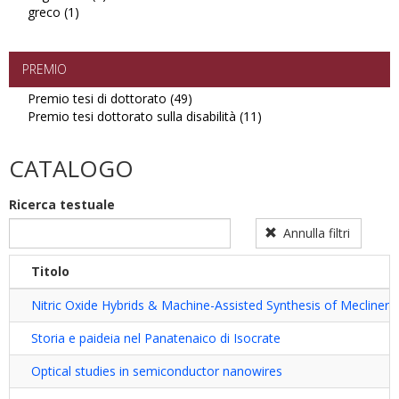
greco (1)
Apply
filter
ungherese
greco
filter
filter
PREMIO
Premio tesi di dottorato (49)
Apply
Premio tesi dottorato sulla disabilità (11)
Premio
Apply
tesi
Premio
di
tesi
CATALOGO
dottorato
dottorato
filter
sulla
Ricerca testuale
disabilità
filter
Annulla filtri
Titolo
Nitric Oxide Hybrids & Machine-Assisted Synthesis of Meclinert
Storia e paideia nel Panatenaico di Isocrate
Optical studies in semiconductor nanowires