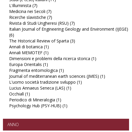
L'illuminista (7)
Apply
Studi
Medicina nei Secoli (7)
L'illuminista
Apply
(e
Ricerche slavistiche (7)
filter
Medicina
Apply
testi)
Rivista di Studi Ungheresi (RSU) (7)
nei
Ricerche
italiani
Apply
Italian Journal of Engineering Geology and Environment (IJEGE)
Secoli
slavistiche
filter
Rivista
(6)
Apply
filter
filter
di
The Historical Review of Sparta (3)
Italian
Studi
Apply
Annali di botanica (1)
Journal
Apply
Ungheresi
The
Annali MEMOTEF (1)
of
Apply
Annali
(RSU)
Historical
Dimensioni e problemi della ricerca storica (1)
Engineering
Annali
di
filter
Review
Apply
Europa Orientalis (1)
Geology
Apply
MEMOTEF
botanica
of
Dimensioni
Fragmenta entomologica (1)
and
Europa
filter
filter
Apply
Sparta
e
Journal of mediterranean earth sciences (JMES) (1)
Environment
Orientalis
Fragmenta
filter
problemi
Apply
L'uomo società tradizione sviluppo (1)
(IJEGE)
filter
entomologica
Apply
della
Journal
Lucius Annaeus Seneca (LAS) (1)
filter
filter
Apply
L'uomo
ricerca
of
Occhialì (1)
Apply
Lucius
società
storica
mediterranea
Periodico di Mineralogia (1)
Occhialì
Apply
Annaeus
tradizione
filter
earth
Psychology Hub (PSY-HUB) (1)
filter
Periodico
Apply
Seneca
sviluppo
sciences
di
Psychology
(LAS)
filter
(JMES)
Mineralogia
Hub
filter
filter
filter
(PSY-
ANNO
HUB)