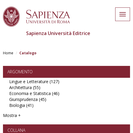
Togg
navig
Sapienza Università Editrice
Salta
al
Home
Catalogo
contenuto
principale
ARGOMENTO
Lingue e Letterature (127)
Apply
Architettura (55)
Apply
Lingue
Economia e Statistica (46)
Architettura
e
Apply
Giurisprudenza (45)
filter
Apply
Letterature
Economia
Biologia (41)
Apply
Giurisprudenza
filter
e
Biologia
filter
Statistica
Mostra +
filter
filter
COLLANA