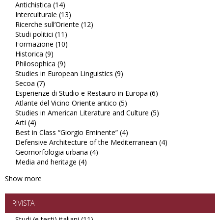
Antichistica (14)
Apply
filter
Studi
Interculturale (13)
Antichistica
Apply
latinoamericani
Ricerche sull’Oriente (12)
filter
Interculturale
Apply
filter
Studi politici (11)
Apply
filter
Ricerche
Formazione (10)
Studi
Apply
sull’Oriente
Historica (9)
Apply
politici
Formazione
filter
Philosophica (9)
Historica
Apply
filter
filter
Studies in European Linguistics (9)
filter
Philosophica
Apply
Secoa (7)
Apply
filter
Studies
Esperienze di Studio e Restauro in Europa (6)
Secoa
in
Apply
Atlante del Vicino Oriente antico (5)
filter
European
Apply
Esperienze
Studies in American Literature and Culture (5)
Linguistics
Atlante
di
Apply
Arti (4)
Apply
filter
del
Studio
Studies
Best in Class “Giorgio Eminente” (4)
Arti
Vicino
Apply
e
in
Defensive Architecture of the Mediterranean (4)
filter
Oriente
Best
Restauro
American
Apply
Geomorfologia urbana (4)
Apply
antico
in
in
Literature
Defensive
Media and heritage (4)
Apply
Geomorfologia
filter
Class
Europa
and
Architecture
Media
urbana
“Giorgio
filter
Culture
of
Show more
and
filter
Eminente”
filter
the
heritage
filter
Mediterranean
filter
filter
RIVISTA
Studi (e testi) italiani (11)
Apply