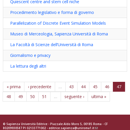
Quiescent centre and stem cell niche
Procedimento legislativo e forma di governo
Parallelization of Discrete Event Simulation Models
Museo di Merceologia, Sapienza Università di Roma
La Facoltà di Scienze dell’Università di Roma
Giornalismo e privacy
La lettura degli altri
« prima
‹ precedente
…
43
44
45
46
47
48
49
50
51
…
seguente ›
ultima »
© Sapienza Università Editrice - Piazzale Aldo Moro 5, 00185 Roma - CF
80209930587 PI 02133771002 -
editrice.sapienza@uniroma1.it
(link