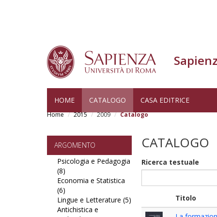
Sapienz
Skip
HOME
CATALOGO
CASA EDITRICE
to
Home
2015
2009
Catalogo
main
content
CATALOGO
ARGOMENTO
Psicologia e Pedagogia
Ricerca testuale
(8)
Apply
Economia e Statistica
Psicologia
(6)
e
Apply
Titolo
Lingue e Letterature (5)
Pedagogia
Economia
Apply
Antichistica e
filter
e
Lingue
La formazione