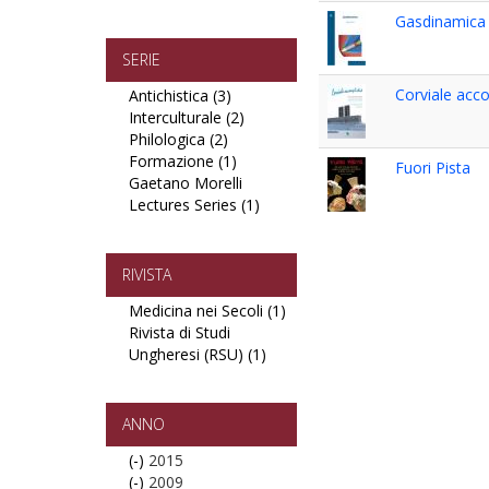
Tecnologie
Diritto,
Gasdinamica
filter
Politica,
Economia
SERIE
filter
Corviale acc
Antichistica (3)
Apply
Interculturale (2)
Antichistica
Apply
Philologica (2)
Apply
filter
Interculturale
Formazione (1)
Philologica
Apply
filter
Fuori Pista
Gaetano Morelli
filter
Formazione
Lectures Series (1)
filter
Apply
Gaetano
Morelli
Lectures
RIVISTA
Series
Medicina nei Secoli (1)
Apply
filter
Rivista di Studi
Medicina
Ungheresi (RSU) (1)
Apply
nei
Rivista
Secoli
di
filter
Studi
ANNO
Ungheresi
(-)
Remove
2015
(RSU)
(-)
2015
Remove
2009
filter