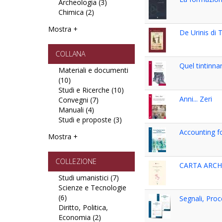
Archeologia (3)
Statistica
Apply
e
Chimica (2)
filter
Apply
Antichistica
Letterature
Chimica
e
filter
Mostra +
filter
Archeologia
De Urinis di T
filter
COLLANA
Quel tintinna
Materiali e documenti
(10)
Apply
Studi e Ricerche (10)
Materiali
Apply
Anni... Zeri
Convegni (7)
e
Apply
Studi
Manuali (4)
documenti
Apply
Convegni
e
Studi e proposte (3)
filter
Manuali
filter
Apply
Ricerche
filter
Studi
filter
Accounting f
Mostra +
e
proposte
filter
COLLEZIONE
CARTA ARCH
Studi umanistici (7)
Apply
Scienze e Tecnologie
Studi
(6)
Apply
umanistici
Segnali, Proc
Diritto, Politica,
Scienze
filter
Economia (2)
e
Apply