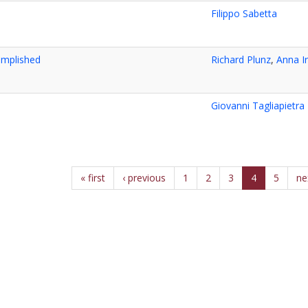
Filippo Sabetta
omplished
Richard Plunz
,
Anna I
Giovanni Tagliapietra
« first
‹ previous
1
2
3
4
5
ne