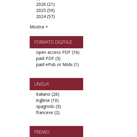
2026 (21)
filter
2009
Apply
2025 (59)
filter
2026
Apply
2024 (57)
filter
2025
Apply
filter
2024
Mostra +
filter
FORMATO DIGITALE
open access PDF (16)
Apply
paid PDF (3)
Apply
open
paid ePub or Mobi (1)
paid
Apply
access
PDF
paid
PDF
filter
ePub
filter
or
LINGUA
Mobi
italiano (26)
Apply
filter
inglese (10)
Apply
italiano
spagnolo (3)
inglese
filter
Apply
francese (2)
filter
Apply
spagnolo
francese
filter
filter
PREMIO