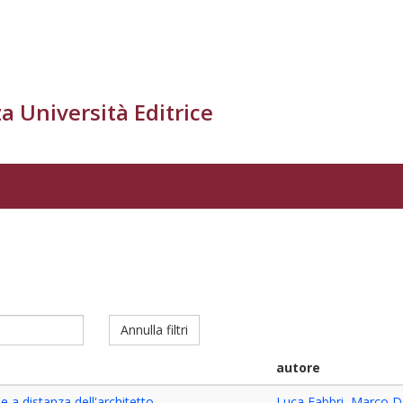
a Università Editrice
Annulla filtri
autore
 a distanza dell'architetto
Luca Fabbri
,
Marco D