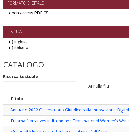
FORMATO DIGITALE
open access PDF (3)
Apply
open
access
PDF
LINGUA
filter
(-)
Remove
inglese
(-)
inglese
Remove
italiano
filter
italiano
filter
CATALOGO
Ricerca testuale
Annulla filtri
Titolo
Annuario 2022 Osservatorio Giuridico sulla Innovazione Digitale
Trauma Narratives in Italian and Transnational Women’s Writin
Museo di Merceologia, Sapienza Università di Roma