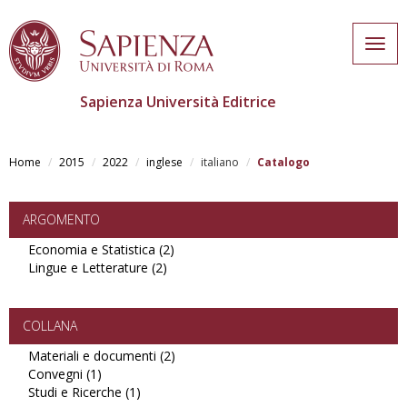
Togg
navig
Sapienza Università Editrice
Skip
to
Home
2015
2022
inglese
italiano
Catalogo
main
content
ARGOMENTO
Economia e Statistica (2)
Apply
Lingue e Letterature (2)
Apply
Economia
Lingue
e
e
Statistica
Letterature
filter
COLLANA
filter
Materiali e documenti (2)
Apply
Convegni (1)
Apply
Materiali
Studi e Ricerche (1)
Convegni
Apply
e