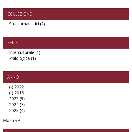
filter
Studi
documenti
e
filter
Ricerche
COLLEZIONE
filter
Studi umanistici (2)
Apply
Studi
umanistici
filter
SERIE
Interculturale (1)
Apply
Philologica (1)
Apply
Interculturale
Philologica
filter
filter
ANNO
(-)
Remove
2022
(-)
2022
Remove
2015
2025 (9)
filter
2015
Apply
2024 (7)
filter
2025
Apply
2023 (4)
filter
2024
Apply
filter
2023
Mostra +
filter