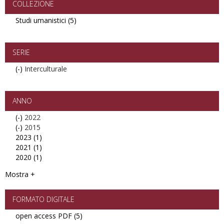
filter
COLLEZIONE
Studi umanistici (5)
Apply
Studi
umanistici
filter
SERIE
(-)
Remove
Interculturale
Interculturale
filter
ANNO
(-)
Remove
2022
(-)
2022
Remove
2015
2023 (1)
filter
2015
Apply
2021 (1)
filter
2023
Apply
2020 (1)
filter
2021
Apply
filter
2020
Mostra +
filter
FORMATO DIGITALE
open access PDF (5)
Apply