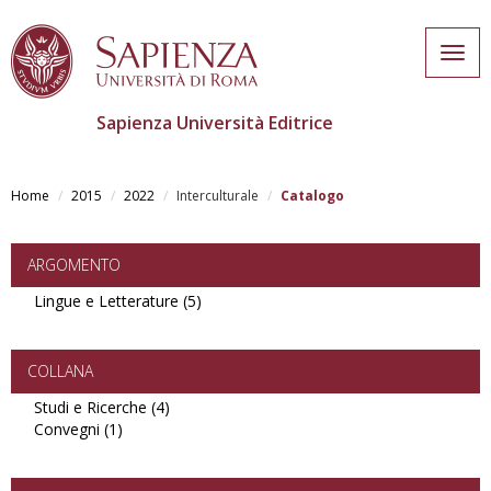
Togg
navig
Sapienza Università Editrice
Skip
to
Home
2015
2022
Interculturale
Catalogo
main
content
ARGOMENTO
Lingue e Letterature (5)
Apply
Lingue
e
Letterature
COLLANA
filter
Studi e Ricerche (4)
Apply
Convegni (1)
Apply
Studi
Convegni
e
filter
Ricerche