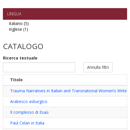
open
access
PDF
LINGUA
filter
italiano (5)
Apply
inglese (1)
Apply
italiano
inglese
filter
filter
CATALOGO
Ricerca testuale
Annulla filtri
Titolo
Trauma Narratives in Italian and Transnational Women’s Writin
Arabesco asburgico
Il complesso di Esaù
Paul Celan in Italia