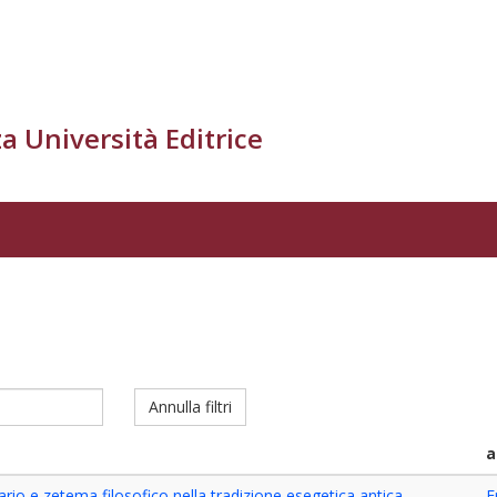
a Università Editrice
Annulla filtri
a
rio e zetema filosofico nella tradizione esegetica antica
F