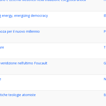
 energy, energizing democracy
E
noza per il nuovo millennio
P
ure
T
 veridizione nell’ultimo Foucault
G
e
N
ntiche teologie atomiste
E