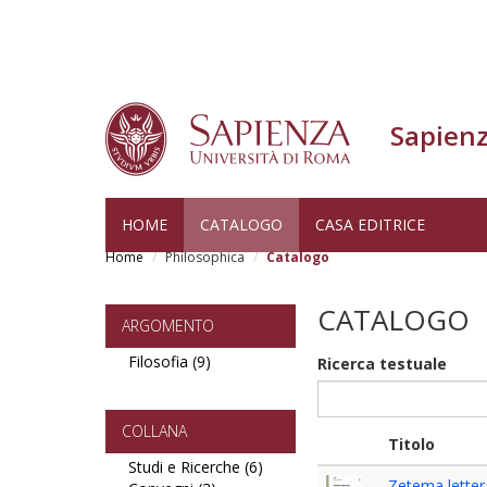
Sapienz
Skip
HOME
CATALOGO
CASA EDITRICE
to
Home
Philosophica
Catalogo
main
content
CATALOGO
ARGOMENTO
Filosofia (9)
Apply
Ricerca testuale
Filosofia
filter
COLLANA
Titolo
Studi e Ricerche (6)
Apply
Zetema lettera