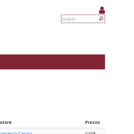
Search
form
Search
utore
Prezzo
rancesco Caruso
0.00€