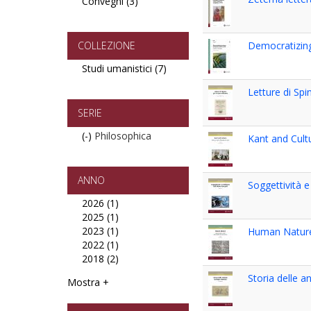
Convegni (3)
Apply
Studi
Convegni
e
filter
Ricerche
filter
COLLEZIONE
Democratizing
Studi umanistici (7)
Apply
Studi
Letture di Spi
umanistici
filter
SERIE
(-)
Remove
Philosophica
Kant and Cult
Philosophica
filter
ANNO
Soggettività e
2026 (1)
Apply
2025 (1)
2026
Apply
2023 (1)
filter
2025
Apply
Human Natur
2022 (1)
filter
2023
Apply
2018 (2)
filter
2022
Apply
filter
2018
Storia delle a
Mostra +
filter