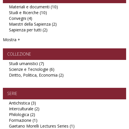
Materiali e documenti (10)
Apply
Studi e Ricerche (10)
Apply
Materiali
Convegni (4)
Apply
Studi
e
Maestri della Sapienza (2)
Convegni
e
Apply
documenti
Sapienza per tutti (2)
filter
Ricerche
Apply
Maestri
filter
filter
Sapienza
della
Mostra +
per
Sapienza
tutti
filter
filter
COLLEZIONE
Studi umanistici (7)
Apply
Scienze e Tecnologie (6)
Studi
Apply
Diritto, Politica, Economia (2)
umanistici
Scienze
Apply
filter
e
Diritto,
Tecnologie
Politica,
filter
Economia
SERIE
filter
Antichistica (3)
Apply
Interculturale (2)
Antichistica
Apply
Philologica (2)
Apply
filter
Interculturale
Formazione (1)
Philologica
Apply
filter
Gaetano Morelli Lectures Series (1)
filter
Formazione
Apply