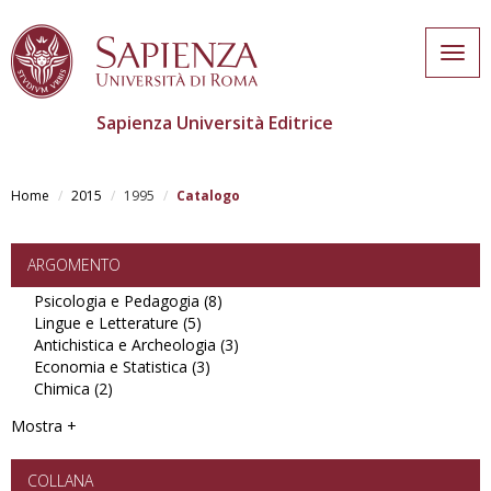
Togg
navig
Sapienza Università Editrice
Skip
to
Home
2015
1995
Catalogo
main
content
ARGOMENTO
Psicologia e Pedagogia (8)
Apply
Lingue e Letterature (5)
Apply
Psicologia
Antichistica e Archeologia (3)
Lingue
e
Apply
Economia e Statistica (3)
e
Apply
Pedagogia
Antichistica
Chimica (2)
Apply
Letterature
Economia
filter
e
Chimica
filter
e
Archeologia
Mostra +
filter
Statistica
filter
filter
COLLANA