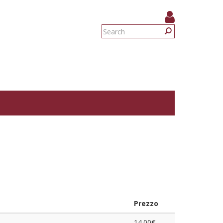
Search
form
Search
Prezzo
14.00€