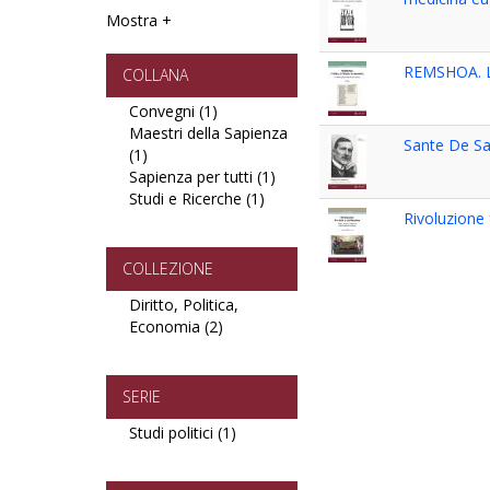
Economia
filter
Mostra +
e
Statistica
filter
REMSHOA. L’
COLLANA
Convegni (1)
Apply
Maestri della Sapienza
Convegni
Sante De Sa
(1)
Apply
filter
Sapienza per tutti (1)
Maestri
Apply
Studi e Ricerche (1)
della
Apply
Sapienza
Rivoluzione 
Sapienza
Studi
per
filter
e
tutti
Ricerche
filter
COLLEZIONE
filter
Diritto, Politica,
Economia (2)
Apply
Diritto,
Politica,
Economia
SERIE
filter
Studi politici (1)
Apply
Studi
politici