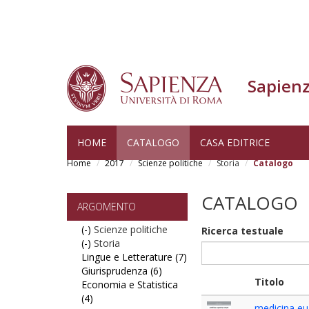
Sapienz
Skip
HOME
CATALOGO
CASA EDITRICE
to
Home
2017
Scienze politiche
Storia
Catalogo
main
content
CATALOGO
ARGOMENTO
(-)
Remove
Scienze politiche
Ricerca testuale
(-)
Scienze
Remove
Storia
Lingue e Letterature (7)
politiche
Storia
Apply
Giurisprudenza (6)
filter
filter
Apply
Lingue
Titolo
Economia e Statistica
Giurisprudenza
e
(4)
Apply
filter
Letterature
medicina e