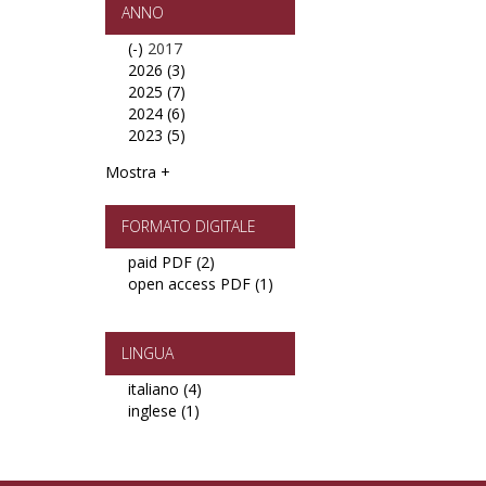
filter
ANNO
(-)
Remove
2017
2026 (3)
2017
Apply
2025 (7)
filter
2026
Apply
2024 (6)
filter
2025
Apply
2023 (5)
filter
2024
Apply
filter
2023
Mostra +
filter
FORMATO DIGITALE
paid PDF (2)
Apply
open access PDF (1)
paid
Apply
PDF
open
filter
access
PDF
LINGUA
filter
italiano (4)
Apply
inglese (1)
Apply
italiano
inglese
filter
filter