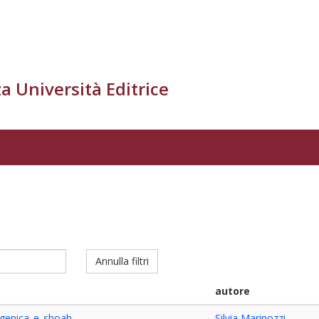
a Università Editrice
Annulla filtri
autore
ugenica e shoah
Silvia Marinozzi