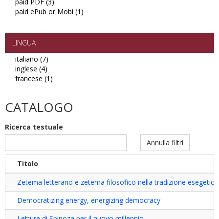
paid PDF (3)
Apply
open
paid ePub or Mobi (1)
paid
access
Apply
PDF
PDF
paid
filter
filter
ePub
or
LINGUA
Mobi
italiano (7)
Apply
filter
inglese (4)
Apply
italiano
francese (1)
inglese
filter
Apply
filter
francese
filter
CATALOGO
Ricerca testuale
Annulla filtri
Titolo
Zetema letterario e zetema filosofico nella tradizione esegetica
Democratizing energy, energizing democracy
Letture di Spinoza per il nuovo millennio