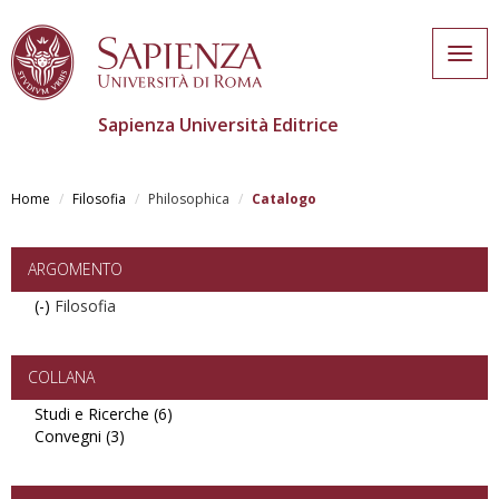
Togg
navig
Sapienza Università Editrice
Skip
to
Home
Filosofia
Philosophica
Catalogo
main
content
ARGOMENTO
(-)
Remove
Filosofia
Filosofia
filter
COLLANA
Studi e Ricerche (6)
Apply
Convegni (3)
Apply
Studi
Convegni
e
filter
Ricerche