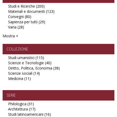
Studi e Ricerche (200)
Apply
Materiali e documenti (123)
Studi
Apply
Convegni (80)
Apply
e
Materiali
Sapienza per tutti (29)
Convegni
Ricerche
Apply
e
Varia (28)
Apply
filter
filter
Sapienza
documenti
Varia
per
filter
Mostra +
filter
tutti
filter
COLLEZIONE
Studi umanistici (115)
Apply
Scienze e Tecnologie (40)
Studi
Apply
Diritto, Politica, Economia (38)
umanistici
Scienze
Apply
Scienze sociali (14)
Apply
filter
e
Diritto,
Medicina (11)
Apply
Scienze
Tecnologie
Politica,
Medicina
sociali
filter
Economia
filter
filter
filter
SERIE
Philologica (31)
Apply
Architettura (17)
Philologica
Apply
Studi latinoamericani (16)
filter
Architettura
Apply