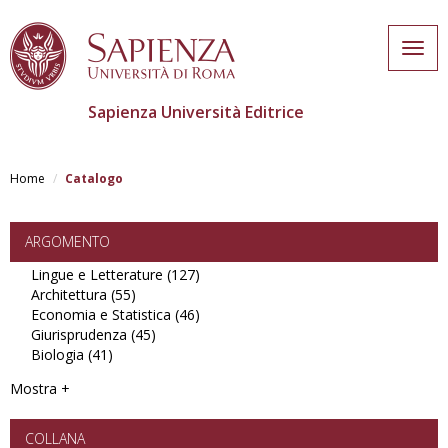
Togg
navig
Sapienza Università Editrice
Salta
al
Home
Catalogo
contenuto
principale
ARGOMENTO
Lingue e Letterature (127)
Apply
Architettura (55)
Apply
Lingue
Economia e Statistica (46)
Architettura
e
Apply
Giurisprudenza (45)
filter
Apply
Letterature
Economia
Biologia (41)
Apply
Giurisprudenza
filter
e
Biologia
filter
Statistica
Mostra +
filter
filter
COLLANA