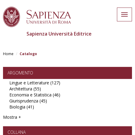
Togg
navig
Sapienza Università Editrice
Salta
al
Home
Catalogo
contenuto
principale
ARGOMENTO
Lingue e Letterature (127)
Apply
Architettura (55)
Apply
Lingue
Economia e Statistica (46)
Architettura
e
Apply
Giurisprudenza (45)
filter
Apply
Letterature
Economia
Biologia (41)
Apply
Giurisprudenza
filter
e
Biologia
filter
Statistica
Mostra +
filter
filter
COLLANA