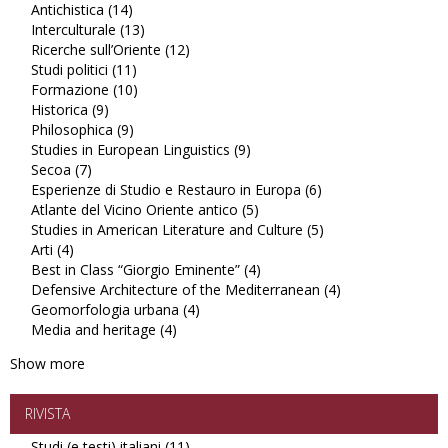
Antichistica (14)
Apply
filter
Studi
Interculturale (13)
Antichistica
Apply
latinoamericani
Ricerche sull’Oriente (12)
filter
Interculturale
Apply
filter
Studi politici (11)
Apply
filter
Ricerche
Formazione (10)
Studi
Apply
sull’Oriente
Historica (9)
Apply
politici
Formazione
filter
Philosophica (9)
Historica
Apply
filter
filter
Studies in European Linguistics (9)
filter
Philosophica
Apply
Secoa (7)
Apply
filter
Studies
Esperienze di Studio e Restauro in Europa (6)
Secoa
in
Apply
Atlante del Vicino Oriente antico (5)
filter
European
Apply
Esperienze
Studies in American Literature and Culture (5)
Linguistics
Atlante
di
Apply
Arti (4)
Apply
filter
del
Studio
Studies
Best in Class “Giorgio Eminente” (4)
Arti
Vicino
Apply
e
in
Defensive Architecture of the Mediterranean (4)
filter
Oriente
Best
Restauro
American
Apply
Geomorfologia urbana (4)
Apply
antico
in
in
Literature
Defensive
Media and heritage (4)
Apply
Geomorfologia
filter
Class
Europa
and
Architecture
Media
urbana
“Giorgio
filter
Culture
of
Show more
and
filter
Eminente”
filter
the
heritage
filter
Mediterranean
filter
filter
RIVISTA
Studi (e testi) italiani (11)
Apply