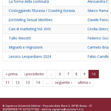
La forma della continuità
Alessandra C
Costeggiando l’Eurasia / Coasting Eurasia
Marco Ramazz
(Un)Veiling Sexual Identities
Davide Passa
Casi di marketing Vol. XVIII
Cecilia Grieco
Tullio Masotti
Federico Godd
Migranti e migrazioni
Carmelo Bruni
Lessico Leopardiano 2024
Fabio Camillett
« prima
‹ precedente
…
6
7
8
9
10
11
12
13
14
…
seguente ›
ultima »
© Sapienza Università Editrice - Piazzale Aldo Moro 5, 00185 Roma - CF
80209930587 PI 02133771002 -
editrice.sapienza@uniroma1.it
(link