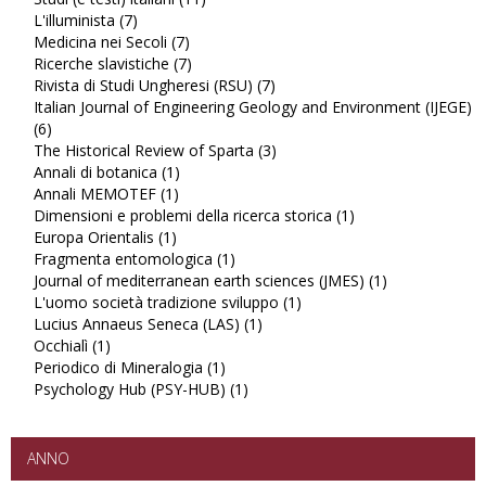
L'illuminista (7)
Apply
Studi
Medicina nei Secoli (7)
L'illuminista
Apply
(e
Ricerche slavistiche (7)
filter
Medicina
Apply
testi)
Rivista di Studi Ungheresi (RSU) (7)
nei
Ricerche
italiani
Apply
Italian Journal of Engineering Geology and Environment (IJEGE)
Secoli
slavistiche
filter
Rivista
(6)
Apply
filter
filter
di
The Historical Review of Sparta (3)
Italian
Studi
Apply
Annali di botanica (1)
Journal
Apply
Ungheresi
The
Annali MEMOTEF (1)
of
Apply
Annali
(RSU)
Historical
Dimensioni e problemi della ricerca storica (1)
Engineering
Annali
di
filter
Review
Apply
Europa Orientalis (1)
Geology
Apply
MEMOTEF
botanica
of
Dimensioni
Fragmenta entomologica (1)
and
Europa
filter
filter
Apply
Sparta
e
Journal of mediterranean earth sciences (JMES) (1)
Environment
Orientalis
Fragmenta
filter
problemi
Apply
L'uomo società tradizione sviluppo (1)
(IJEGE)
filter
entomologica
Apply
della
Journal
Lucius Annaeus Seneca (LAS) (1)
filter
filter
Apply
L'uomo
ricerca
of
Occhialì (1)
Apply
Lucius
società
storica
mediterranea
Periodico di Mineralogia (1)
Occhialì
Apply
Annaeus
tradizione
filter
earth
Psychology Hub (PSY-HUB) (1)
filter
Periodico
Apply
Seneca
sviluppo
sciences
di
Psychology
(LAS)
filter
(JMES)
Mineralogia
Hub
filter
filter
filter
(PSY-
ANNO
HUB)