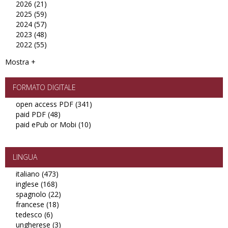
2026 (21)
Apply
filter
2025 (59)
2026
Apply
2024 (57)
filter
2025
Apply
2023 (48)
filter
2024
Apply
2022 (55)
filter
2023
Apply
filter
2022
Mostra +
filter
FORMATO DIGITALE
open access PDF (341)
Apply
paid PDF (48)
Apply
open
paid ePub or Mobi (10)
paid
Apply
access
PDF
paid
PDF
filter
ePub
filter
or
LINGUA
Mobi
italiano (473)
Apply
filter
inglese (168)
Apply
italiano
spagnolo (22)
inglese
filter
Apply
francese (18)
filter
Apply
spagnolo
tedesco (6)
Apply
francese
filter
ungherese (3)
tedesco
filter
Apply