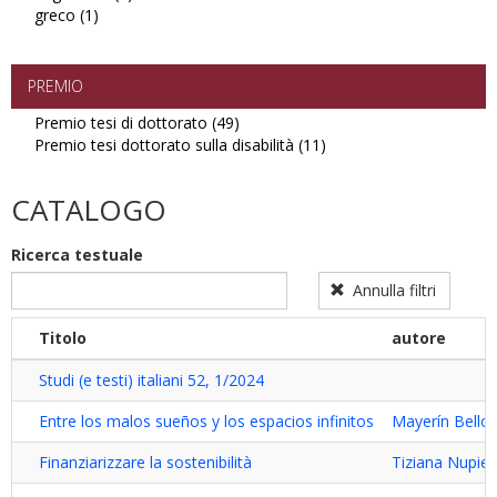
greco (1)
Apply
filter
ungherese
greco
filter
filter
PREMIO
Premio tesi di dottorato (49)
Apply
Premio tesi dottorato sulla disabilità (11)
Premio
Apply
tesi
Premio
di
tesi
CATALOGO
dottorato
dottorato
filter
sulla
Ricerca testuale
disabilità
filter
Annulla filtri
Titolo
autore
Studi (e testi) italiani 52, 1/2024
Entre los malos sueños y los espacios infinitos
Mayerín Bello
Finanziarizzare la sostenibilità
Tiziana Nupier