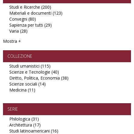
Studi e Ricerche (200)
Apply
Materiali e documenti (123)
Studi
Apply
Convegni (80)
Apply
e
Materiali
Sapienza per tutti (29)
Convegni
Ricerche
Apply
e
Varia (28)
Apply
filter
filter
Sapienza
documenti
Varia
per
filter
Mostra +
filter
tutti
filter
COLLEZIONE
Studi umanistici (115)
Apply
Scienze e Tecnologie (40)
Studi
Apply
Diritto, Politica, Economia (38)
umanistici
Scienze
Apply
Scienze sociali (14)
Apply
filter
e
Diritto,
Medicina (11)
Apply
Scienze
Tecnologie
Politica,
Medicina
sociali
filter
Economia
filter
filter
filter
SERIE
Philologica (31)
Apply
Architettura (17)
Philologica
Apply
Studi latinoamericani (16)
filter
Architettura
Apply