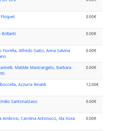
 Floquet
0.00€
 Brillanti
0.00€
 Fiorella
,
Alfredo Gaito
,
Anna Salvina
0.00€
ano
arinelli
,
Matilde Mastrangelo
,
Barbara
0.00€
tti
 Boccella
,
Azzurra Rinaldi
12.00€
 Emilio Santonastaso
0.00€
a Ambrosi
,
Carolina Antonucci
,
Ida Xoxa
0.00€