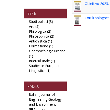
e
Medicina
filter
Obiettivo 2023.
Tecnologie
filter
filter
SERIE
Cortili bolognesi
Studi politici (3)
Apply
Arti (2)
Apply
Studi
Philologica (2)
Arti
Apply
politici
Philosophica (2)
filter
Philologica
filter
Apply
Antichistica (1)
filter
Apply
Philosophica
Formazione (1)
Antichistica
Apply
filter
Geomorfologia urbana
filter
Formazione
(1)
Apply
filter
Interculturale (1)
Geomorfologia
Apply
Studies in European
urbana
Interculturale
Linguistics (1)
filter
Apply
filter
Studies
in
European
RIVISTA
Linguistics
Italian Journal of
filter
Engineering Geology
and Environment
(IJEGE) (2)
Apply