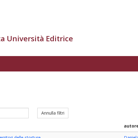
a Università Editrice
Annulla filtri
autor
rritori delle storture
Daniel