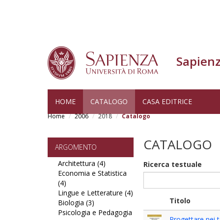
Sapienz
Skip
HOME
CATALOGO
CASA EDITRICE
to
Home
2006
2018
Catalogo
main
content
CATALOGO
ARGOMENTO
Architettura (4)
Apply
Ricerca testuale
Economia e Statistica
Architettura
(4)
Apply
filter
Lingue e Letterature (4)
Economia
Apply
Titolo
Biologia (3)
e
Apply
Lingue
Psicologia e Pedagogia
Statistica
Biologia
e
Progettare nei te