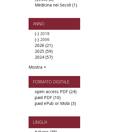
Medicina nei Secoli (1)
Italian
Apply
Journal
Medicina
of
nei
Engineering
Secoli
ANNO
Geology
filter
(-)
Remove
2018
and
(-)
2018
Remove
2006
Environment
2026 (21)
filter
2006
Apply
(IJEGE)
2025 (59)
filter
2026
Apply
filter
2024 (57)
filter
2025
Apply
filter
2024
Mostra +
filter
FORMATO DIGITALE
open access PDF (24)
Apply
paid PDF (10)
Apply
open
paid ePub or Mobi (3)
paid
Apply
access
PDF
paid
PDF
filter
ePub
filter
or
LINGUA
Mobi
italiano (38)
Apply