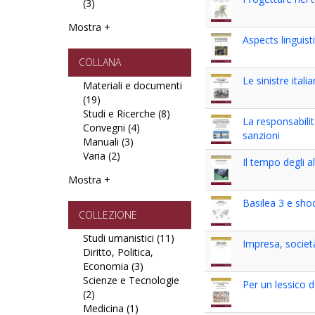
(3)
filter
Apply
filter
Letterature
Psicologia
filter
Mostra +
e
Aspects linguist
Pedagogia
filter
COLLANA
Le sinistre itali
Materiali e documenti
(19)
Apply
Studi e Ricerche (8)
Materiali
Apply
La responsabilità
Convegni (4)
e
Apply
Studi
sanzioni
Manuali (3)
documenti
Apply
Convegni
e
Varia (2)
filter
Apply
Manuali
filter
Ricerche
Il tempo degli al
Varia
filter
filter
Mostra +
filter
Basilea 3 e shoc
COLLEZIONE
Studi umanistici (11)
Apply
Impresa, società
Diritto, Politica,
Studi
Economia (3)
Apply
umanistici
Scienze e Tecnologie
Diritto,
filter
Per un lessico d
(2)
Apply
Politica,
Medicina (1)
Scienze
Apply
Economia