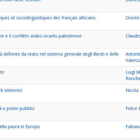
iques et sociolinguistiques des français africains
Oreste
ane e il conflitto arabo-israelo-palestinese
Claudio
 dell’ente da reato nel sistema generale degli illeciti e delle
Antonio
Valenz
tri
Luigi M
Ronche
k sistemici
Nicola
 e poteri pubblici
Felice
ella paura in Europa
Fabian