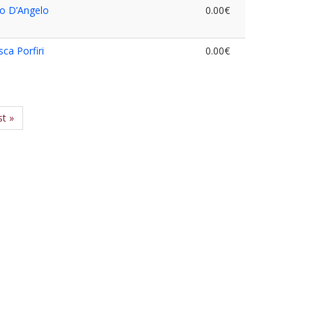
o D’Angelo
0.00€
ca Porfiri
0.00€
st »