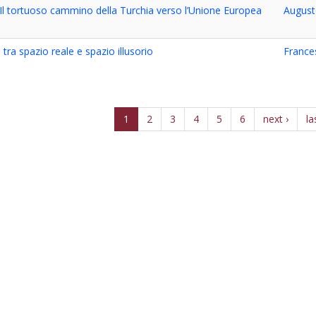
 Il tortuoso cammino della Turchia verso l’Unione Europea
August
 tra spazio reale e spazio illusorio
Frances
1
2
3
4
5
6
next ›
la