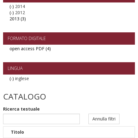
(-)
Remove
2014
(-)
2014
Remove
2012
2013 (3)
filter
2012
Apply
filter
2013
filter
FORMATO DIGITALE
open access PDF (4)
Apply
open
access
PDF
LINGUA
filter
(-)
Remove
inglese
inglese
filter
CATALOGO
Ricerca testuale
Annulla filtri
Titolo