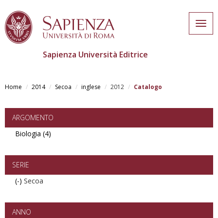
Togg
navig
Sapienza Università Editrice
Skip
to
Home
2014
Secoa
inglese
2012
Catalogo
main
content
ARGOMENTO
Biologia (4)
Apply
Biologia
filter
SERIE
(-)
Remove
Secoa
Secoa
filter
ANNO