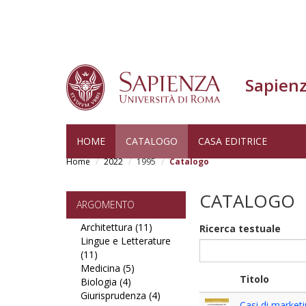
Sapienz
Skip
HOME
CATALOGO
CASA EDITRICE
to
Home
2022
1995
Catalogo
main
content
CATALOGO
ARGOMENTO
Architettura (11)
Apply
Ricerca testuale
Lingue e Letterature
Architettura
(11)
Apply
filter
Medicina (5)
Lingue
Apply
Titolo
Biologia (4)
e
Apply
Medicina
Giurisprudenza (4)
Letterature
Biologia
filter
Apply
Casi di marketi