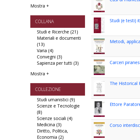
filter
filter
Giurisprudenza
Mostra +
filter
Studi (e testi) 
COLLANA
Studi e Ricerche (21)
Apply
Materiali e documenti
Studi
Metodi, applica
(13)
Apply
e
Varia (4)
Materiali
Apply
Ricerche
Convegni (3)
e
Varia
Apply
filter
Carceri pirane
Sapienza per tutti (3)
documenti
filter
Convegni
Apply
filter
filter
Sapienza
Mostra +
per
tutti
The Historical
filter
COLLEZIONE
Studi umanistici (9)
Apply
Ettore Parator
Scienze e Tecnologie
Studi
(8)
Apply
umanistici
Scienze sociali (4)
Scienze
Apply
filter
Medicina (3)
e
Apply
Scienze
Corso interdisc
Diritto, Politica,
Tecnologie
Medicina
sociali
Economia (2)
filter
filter
Apply
filter