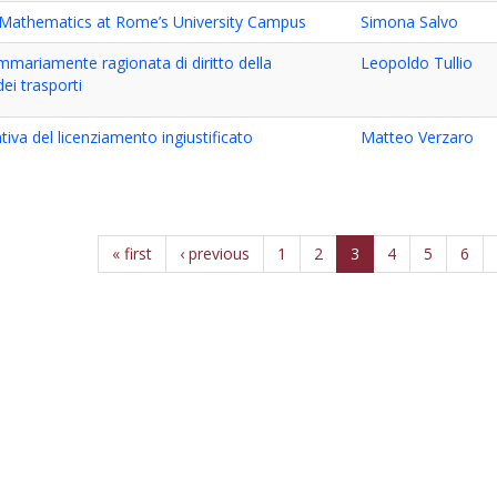
 Mathematics at Rome’s University Campus
Simona Salvo
mmariamente ragionata di diritto della
Leopoldo Tullio
ei trasporti
ntiva del licenziamento ingiustificato
Matteo Verzaro
« first
‹ previous
1
2
3
4
5
6