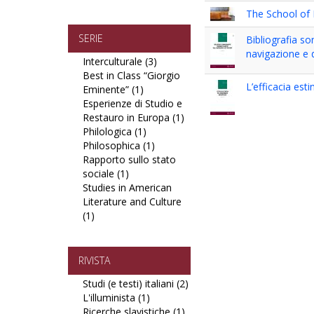
Diritto,
The School of
Politica,
Economia
SERIE
Bibliografia so
filter
navigazione e d
Interculturale (3)
Apply
Best in Class “Giorgio
Interculturale
L’efficacia esti
Eminente” (1)
Apply
filter
Esperienze di Studio e
Best
Restauro in Europa (1)
in
Apply
Philologica (1)
Class
Apply
Esperienze
Philosophica (1)
“Giorgio
Philologica
Apply
di
Rapporto sullo stato
Eminente”
filter
Philosophica
Studio
sociale (1)
Apply
filter
filter
e
Studies in American
Rapporto
Restauro
Literature and Culture
sullo
in
(1)
Apply
stato
Europa
Studies
sociale
filter
in
filter
American
RIVISTA
Literature
Studi (e testi) italiani (2)
Apply
and
L'illuminista (1)
Apply
Studi
Culture
Ricerche slavistiche (1)
L'illuminista
Apply
(e
filter