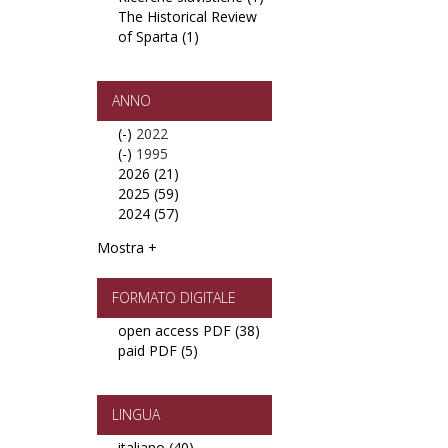
The Historical Review
filter
Ricerche
testi)
of Sparta (1)
Apply
slavistiche
italiani
The
filter
filter
Historical
Review
ANNO
of
(-)
Remove
2022
Sparta
(-)
2022
Remove
1995
filter
2026 (21)
filter
1995
Apply
2025 (59)
filter
2026
Apply
2024 (57)
filter
2025
Apply
filter
2024
Mostra +
filter
FORMATO DIGITALE
open access PDF (38)
Apply
paid PDF (5)
Apply
open
paid
access
PDF
PDF
filter
filter
LINGUA
italiano (40)
Apply