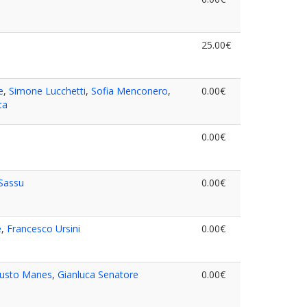
25.00€
e
,
Simone Lucchetti
,
Sofia Menconero
,
0.00€
ta
0.00€
 Sassu
0.00€
e
,
Francesco Ursini
0.00€
usto Manes
,
Gianluca Senatore
0.00€