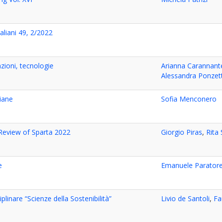
italiani 49, 2/2022
zioni, tecnologie
Arianna Carannant
Alessandra Ponzet
siane
Sofia Menconero
 Review of Sparta 2022
Giorgio Piras
,
Rita
e
Emanuele Parator
iplinare “Scienze della Sostenibilità”
Livio de Santoli
,
Fa