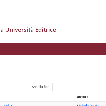
a Università Editrice
Annulla filtri
autore
ng Vol. XVI
Michela Patrizi