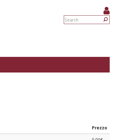
Search
form
Search
Prezzo
0.00€