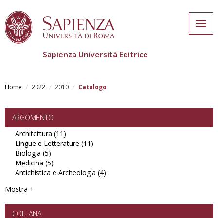
Togg
navig
Sapienza Università Editrice
Skip
to
Home
2022
2010
Catalogo
main
content
ARGOMENTO
Architettura (11)
Apply
Lingue e Letterature (11)
Architettura
Apply
Biologia (5)
Apply
filter
Lingue
Medicina (5)
Biologia
Apply
e
Antichistica e Archeologia (4)
filter
Medicina
Letterature
Apply
filter
filter
Antichistica
Mostra +
e
Archeologia
filter
COLLANA