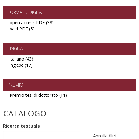
FORMATO DIGITALE
open access PDF (38)
Apply
paid PDF (5)
Apply
open
paid
access
PDF
PDF
filter
filter
LINGUA
italiano (43)
Apply
inglese (17)
Apply
italiano
inglese
filter
filter
PREMIO
Premio tesi di dottorato (11)
Apply
Premio
tesi
CATALOGO
di
dottorato
Ricerca testuale
filter
Annulla filtri