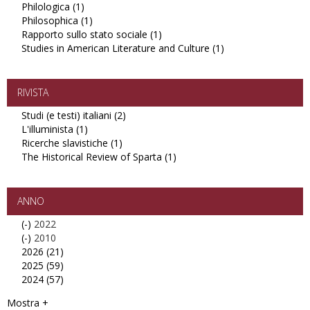
Philologica (1)
Apply
in
Esperienze
Philosophica (1)
Philologica
Apply
Class
di
Rapporto sullo stato sociale (1)
filter
Philosophica
Apply
“Giorgio
Studio
Studies in American Literature and Culture (1)
filter
Rapporto
Eminente”
e
Apply
sullo
filter
Restauro
Studies
stato
in
in
sociale
Europa
American
RIVISTA
filter
filter
Literature
Studi (e testi) italiani (2)
Apply
and
L'illuminista (1)
Apply
Studi
Culture
Ricerche slavistiche (1)
L'illuminista
Apply
(e
filter
The Historical Review of Sparta (1)
filter
Ricerche
testi)
Apply
slavistiche
italiani
The
filter
filter
Historical
Review
ANNO
of
(-)
Remove
2022
Sparta
(-)
2022
Remove
2010
filter
2026 (21)
filter
2010
Apply
2025 (59)
filter
2026
Apply
2024 (57)
filter
2025
Apply
filter
2024
Mostra +
filter