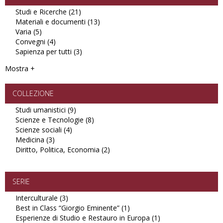
Studi e Ricerche (21)
Apply
Materiali e documenti (13)
Studi
Apply
Varia (5)
Apply
e
Materiali
Convegni (4)
Varia
Apply
Ricerche
e
Sapienza per tutti (3)
filter
Convegni
filter
Apply
documenti
filter
Sapienza
filter
Mostra +
per
tutti
filter
COLLEZIONE
Studi umanistici (9)
Apply
Scienze e Tecnologie (8)
Studi
Apply
Scienze sociali (4)
Apply
umanistici
Scienze
Medicina (3)
Apply
Scienze
filter
e
Diritto, Politica, Economia (2)
Medicina
sociali
Tecnologie
Apply
filter
filter
filter
Diritto,
Politica,
Economia
SERIE
filter
Interculturale (3)
Apply
Best in Class “Giorgio Eminente” (1)
Interculturale
Apply
Esperienze di Studio e Restauro in Europa (1)
filter
Best
Apply