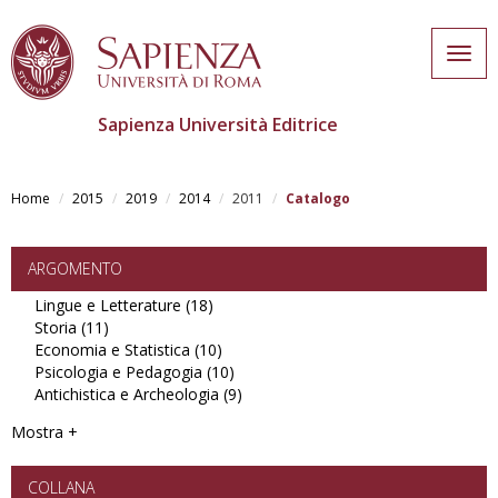
Togg
navig
Sapienza Università Editrice
Skip
to
Home
2015
2019
2014
2011
Catalogo
main
content
ARGOMENTO
Lingue e Letterature (18)
Apply
Storia (11)
Apply
Lingue
Economia e Statistica (10)
Storia
e
Apply
Psicologia e Pedagogia (10)
filter
Letterature
Economia
Apply
Antichistica e Archeologia (9)
filter
e
Psicologia
Apply
Statistica
e
Antichistica
Mostra +
filter
Pedagogia
e
filter
Archeologia
filter
COLLANA