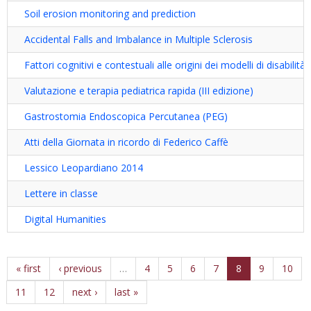
Soil erosion monitoring and prediction
Accidental Falls and Imbalance in Multiple Sclerosis
Fattori cognitivi e contestuali alle origini dei modelli di disabilità
Valutazione e terapia pediatrica rapida (III edizione)
Gastrostomia Endoscopica Percutanea (PEG)
Atti della Giornata in ricordo di Federico Caffè
Lessico Leopardiano 2014
Lettere in classe
Digital Humanities
« first
‹ previous
…
4
5
6
7
8
9
10
11
12
next ›
last »