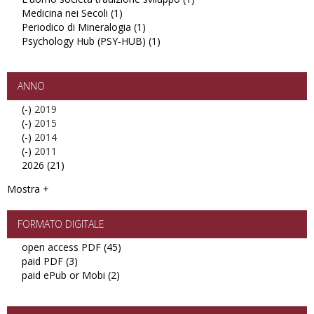
Medicina nei Secoli (1)
and
MEMOTEF
botanica
Apply
italiani
(RSU)
L'uomo
Periodico di Mineralogia (1)
Environment
filter
filter
Medicina
filter
Apply
filter
società
Psychology Hub (PSY-HUB) (1)
(IJEGE)
nei
Periodico
Apply
tradizione
filter
Secoli
di
Psychology
sviluppo
filter
Mineralogia
Hub
filter
filter
(PSY-
ANNO
HUB)
(-)
Remove
2019
filter
(-)
2019
Remove
2015
(-)
filter
2015
Remove
2014
(-)
filter
2014
Remove
2011
2026 (21)
filter
2011
Apply
filter
2026
Mostra +
filter
FORMATO DIGITALE
open access PDF (45)
Apply
paid PDF (3)
Apply
open
paid ePub or Mobi (2)
paid
Apply
access
PDF
paid
PDF
filter
ePub
filter