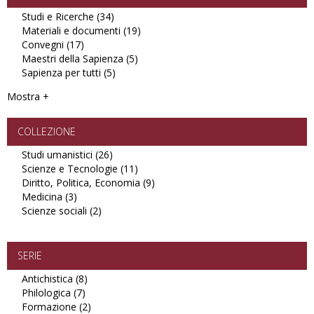
Studi e Ricerche (34)
Apply
Materiali e documenti (19)
Studi
Apply
Convegni (17)
Apply
e
Materiali
Maestri della Sapienza (5)
Convegni
Ricerche
Apply
e
Sapienza per tutti (5)
filter
filter
Apply
Maestri
documenti
Sapienza
della
filter
Mostra +
per
Sapienza
tutti
filter
filter
COLLEZIONE
Studi umanistici (26)
Apply
Scienze e Tecnologie (11)
Studi
Apply
Diritto, Politica, Economia (9)
umanistici
Scienze
Apply
Medicina (3)
Apply
filter
e
Diritto,
Scienze sociali (2)
Medicina
Apply
Tecnologie
Politica,
filter
Scienze
filter
Economia
sociali
filter
filter
SERIE
Antichistica (8)
Apply
Philologica (7)
Apply
Antichistica
Formazione (2)
Philologica
filter
Apply