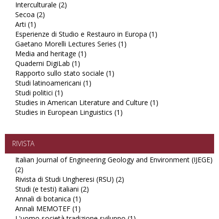
Interculturale (2)
filter
Formazione
Apply
Secoa (2)
Apply
filter
Interculturale
Arti (1)
Apply
Secoa
filter
Esperienze di Studio e Restauro in Europa (1)
Arti
filter
Apply
Gaetano Morelli Lectures Series (1)
filter
Apply
Esperienze
Media and heritage (1)
Apply
Gaetano
di
Quaderni DigiLab (1)
Apply
Media
Morelli
Studio
Rapporto sullo stato sociale (1)
Quaderni
and
Apply
Lectures
e
Studi latinoamericani (1)
DigiLab
heritage
Apply
Rapporto
Series
Restauro
Studi politici (1)
Apply
filter
filter
Studi
sullo
filter
in
Studies in American Literature and Culture (1)
Studi
latinoamericani
stato
Europa
Apply
Studies in European Linguistics (1)
politici
filter
sociale
Apply
filter
Studies
filter
filter
Studies
in
in
American
European
Literature
RIVISTA
Linguistics
and
Italian Journal of Engineering Geology and Environment (IJEGE)
filter
Culture
(2)
Apply
filter
Rivista di Studi Ungheresi (RSU) (2)
Italian
Apply
Studi (e testi) italiani (2)
Journal
Apply
Rivista
Annali di botanica (1)
of
Apply
Studi
di
Annali MEMOTEF (1)
Engineering
Apply
Annali
(e
Studi
L'uomo società tradizione sviluppo (1)
Geology
Annali
di
testi)
Ungheresi
Apply