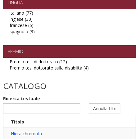
or
LINGUA
Mobi
italiano (77)
Apply
filter
inglese (30)
Apply
italiano
francese (6)
inglese
filter
Apply
spagnolo (3)
filter
francese
Apply
filter
spagnolo
filter
PREMIO
Premio tesi di dottorato (12)
Apply
Premio tesi dottorato sulla disabilità (4)
Premio
Apply
tesi
Premio
di
tesi
CATALOGO
dottorato
dottorato
filter
sulla
Ricerca testuale
disabilità
filter
Annulla filtri
Titolo
Hiera chremata