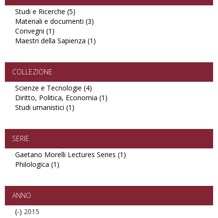
Studi e Ricerche (5)
Apply
Materiali e documenti (3)
Studi
Apply
Convegni (1)
Apply
e
Materiali
Maestri della Sapienza (1)
Convegni
Ricerche
e
Apply
filter
filter
documenti
Maestri
filter
della
Sapienza
COLLEZIONE
filter
Scienze e Tecnologie (4)
Apply
Diritto, Politica, Economia (1)
Scienze
Apply
Studi umanistici (1)
Apply
e
Diritto,
Studi
Tecnologie
Politica,
umanistici
filter
Economia
filter
filter
SERIE
Gaetano Morelli Lectures Series (1)
Apply
Philologica (1)
Apply
Gaetano
Philologica
Morelli
filter
Lectures
Series
ANNO
filter
(-)
Remove
2015