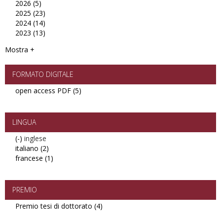
2026 (5)
2015
Apply
2025 (23)
filter
2026
Apply
2024 (14)
filter
2025
Apply
2023 (13)
filter
2024
Apply
filter
2023
Mostra +
filter
FORMATO DIGITALE
open access PDF (5)
Apply
open
access
PDF
LINGUA
filter
(-)
Remove
inglese
italiano (2)
inglese
Apply
francese (1)
filter
italiano
Apply
filter
francese
filter
PREMIO
Premio tesi di dottorato (4)
Apply
Premio