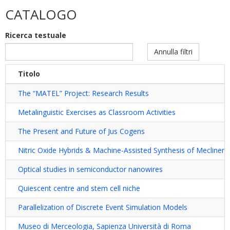
tesi
CATALOGO
di
dottorato
Ricerca testuale
filter
Annulla filtri
Titolo
The “MATEL” Project: Research Results
Metalinguistic Exercises as Classroom Activities
The Present and Future of Jus Cogens
Nitric Oxide Hybrids & Machine-Assisted Synthesis of Meclinert
Optical studies in semiconductor nanowires
Quiescent centre and stem cell niche
Parallelization of Discrete Event Simulation Models
Museo di Merceologia, Sapienza Università di Roma