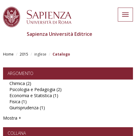
Togg
navig
Sapienza Università Editrice
Skip
to
Home
2015
inglese
Catalogo
main
content
ARGOMENTO
Chimica (2)
Apply
Psicologia e Pedagogia (2)
Chimica
Apply
Economia e Statistica (1)
filter
Apply
Psicologia
Fisica (1)
Apply
Economia
e
Giurisprudenza (1)
Fisica
Apply
e
Pedagogia
filter
Giurisprudenza
Statistica
filter
Mostra +
filter
filter
COLLANA