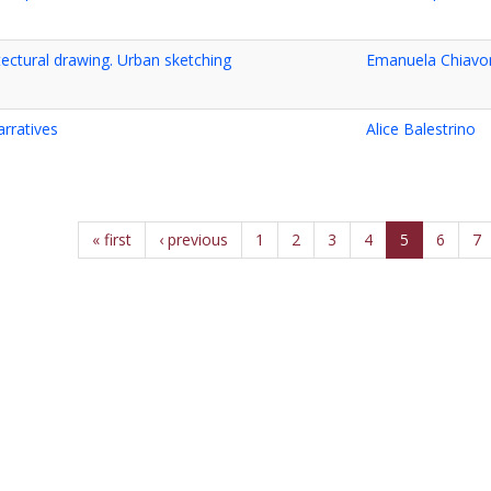
ectural drawing. Urban sketching
Emanuela Chiavo
rratives
Alice Balestrino
« first
‹ previous
1
2
3
4
5
6
7