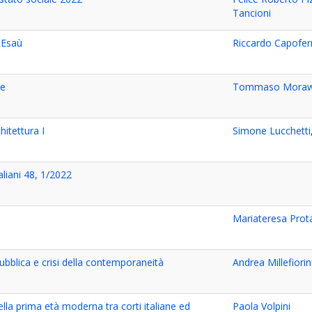
Tancioni
 Esaù
Riccardo Capofer
re
Tommaso Moraw
hitettura I
Simone Lucchetti
taliani 48, 1/2022
Mariateresa Prot
ubblica e crisi della contemporaneità
Andrea Millefiorin
lla prima età moderna tra corti italiane ed
Paola Volpini