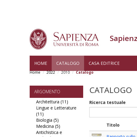
Sapienz
Skip
HOME
CATALOGO
CASA EDITRICE
to
Home
2022
2010
Catalogo
main
content
CATALOGO
ARGOMENTO
Architettura (11)
Apply
Ricerca testuale
Lingue e Letterature
Architettura
(11)
Apply
filter
Biologia (5)
Lingue
Apply
Titolo
Medicina (5)
e
Biologia
Apply
Antichistica e
Letterature
filter
Medicina
Rapporto sullo 