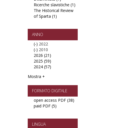
Ricerche slavistiche (1)
L'illuminista
Apply
(e
filter
The Historical Review
filter
Ricerche
testi)
of Sparta (1)
Apply
slavistiche
italiani
The
filter
filter
Historical
Review
ANNO
of
(-)
Remove
2022
Sparta
(-)
2022
Remove
2010
filter
2026 (21)
filter
2010
Apply
2025 (59)
filter
2026
Apply
2024 (57)
filter
2025
Apply
filter
2024
Mostra +
filter
FORMATO DIGITALE
open access PDF (38)
Apply
paid PDF (5)
Apply
open
paid
access
PDF
PDF
filter
filter
LINGUA