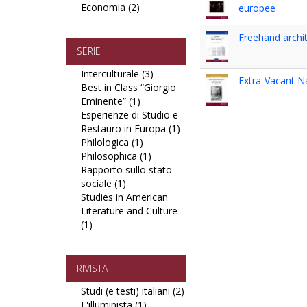
Economia (2)
filter
filter
Apply
filter
europee
Diritto,
Politica,
Freehand archit
Economia
SERIE
filter
Interculturale (3)
Apply
Extra-Vacant Na
Best in Class “Giorgio
Interculturale
Eminente” (1)
Apply
filter
Esperienze di Studio e
Best
Restauro in Europa (1)
in
Apply
Philologica (1)
Class
Apply
Esperienze
Philosophica (1)
“Giorgio
Philologica
Apply
di
Rapporto sullo stato
Eminente”
filter
Philosophica
Studio
sociale (1)
Apply
filter
filter
e
Studies in American
Rapporto
Restauro
Literature and Culture
sullo
in
(1)
Apply
stato
Europa
Studies
sociale
filter
in
filter
American
RIVISTA
Literature
Studi (e testi) italiani (2)
Apply
and
L'illuminista (1)
Apply
Studi
Culture