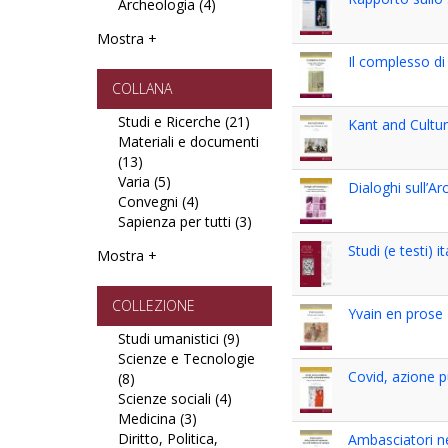
Archeologia (4)
filter
filter
Apply
Antichistica
Mostra +
e
Il complesso di
Archeologia
filter
COLLANA
Studi e Ricerche (21)
Apply
Kant and Cultu
Materiali e documenti
Studi
(13)
Apply
e
Varia (5)
Materiali
Apply
Ricerche
Dialoghi sull’Arc
Convegni (4)
e
Varia
Apply
filter
Sapienza per tutti (3)
documenti
filter
Convegni
Apply
filter
filter
Sapienza
Studi (e testi) i
Mostra +
per
tutti
filter
COLLEZIONE
Yvain en prose
Studi umanistici (9)
Apply
Scienze e Tecnologie
Studi
Covid, azione p
(8)
Apply
umanistici
Scienze sociali (4)
Scienze
Apply
filter
Medicina (3)
e
Apply
Scienze
Diritto, Politica,
Tecnologie
Medicina
sociali
Ambasciatori ne