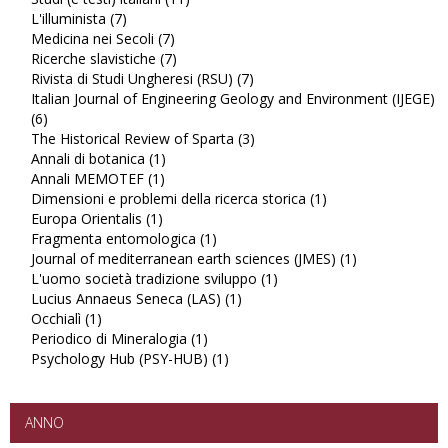
L'illuminista (7)
Apply
Studi
Medicina nei Secoli (7)
L'illuminista
Apply
(e
Ricerche slavistiche (7)
filter
Medicina
Apply
testi)
Rivista di Studi Ungheresi (RSU) (7)
nei
Ricerche
italiani
Apply
Italian Journal of Engineering Geology and Environment (IJEGE)
Secoli
slavistiche
filter
Rivista
(6)
Apply
filter
filter
di
The Historical Review of Sparta (3)
Italian
Studi
Apply
Annali di botanica (1)
Journal
Apply
Ungheresi
The
Annali MEMOTEF (1)
of
Apply
Annali
(RSU)
Historical
Dimensioni e problemi della ricerca storica (1)
Engineering
Annali
di
filter
Review
Apply
Europa Orientalis (1)
Geology
Apply
MEMOTEF
botanica
of
Dimensioni
Fragmenta entomologica (1)
and
Europa
filter
filter
Apply
Sparta
e
Journal of mediterranean earth sciences (JMES) (1)
Environment
Orientalis
Fragmenta
filter
problemi
Apply
L'uomo società tradizione sviluppo (1)
(IJEGE)
filter
entomologica
Apply
della
Journal
Lucius Annaeus Seneca (LAS) (1)
filter
filter
Apply
L'uomo
ricerca
of
Occhialì (1)
Apply
Lucius
società
storica
mediterranea
Periodico di Mineralogia (1)
Occhialì
Apply
Annaeus
tradizione
filter
earth
Psychology Hub (PSY-HUB) (1)
filter
Periodico
Apply
Seneca
sviluppo
sciences
di
Psychology
(LAS)
filter
(JMES)
Mineralogia
Hub
filter
filter
filter
(PSY-
ANNO
HUB)