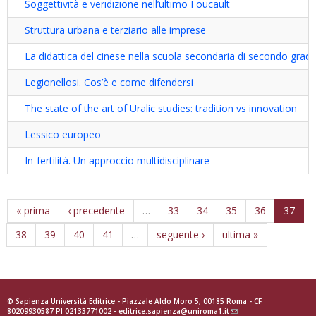
Soggettività e veridizione nell’ultimo Foucault
Struttura urbana e terziario alle imprese
La didattica del cinese nella scuola secondaria di secondo grad
Legionellosi. Cos’è e come difendersi
The state of the art of Uralic studies: tradition vs innovation
Lessico europeo
In-fertilità. Un approccio multidisciplinare
« prima
‹ precedente
…
33
34
35
36
37
38
39
40
41
…
seguente ›
ultima »
© Sapienza Università Editrice - Piazzale Aldo Moro 5, 00185 Roma - CF
80209930587 PI 02133771002 -
editrice.sapienza@uniroma1.it
(link