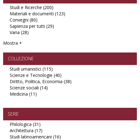
Studi e Ricerche (200)
Apply
Materiali e documenti (123)
Studi
Apply
Convegni (80)
Apply
e
Materiali
Sapienza per tutti (29)
Convegni
Ricerche
Apply
e
Varia (28)
Apply
filter
filter
Sapienza
documenti
Varia
per
filter
Mostra +
filter
tutti
filter
COLLEZIONE
Studi umanistici (115)
Apply
Scienze e Tecnologie (40)
Studi
Apply
Diritto, Politica, Economia (38)
umanistici
Scienze
Apply
Scienze sociali (14)
Apply
filter
e
Diritto,
Medicina (11)
Apply
Scienze
Tecnologie
Politica,
Medicina
sociali
filter
Economia
filter
filter
filter
SERIE
Philologica (31)
Apply
Architettura (17)
Philologica
Apply
Studi latinoamericani (16)
filter
Architettura
Apply