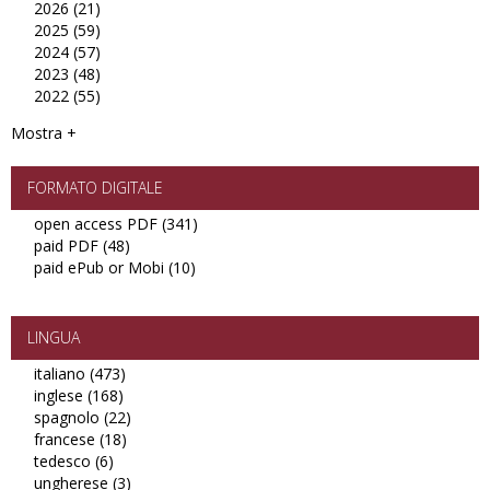
2026 (21)
Apply
filter
2025 (59)
2026
Apply
2024 (57)
filter
2025
Apply
2023 (48)
filter
2024
Apply
2022 (55)
filter
2023
Apply
filter
2022
Mostra +
filter
FORMATO DIGITALE
open access PDF (341)
Apply
paid PDF (48)
Apply
open
paid ePub or Mobi (10)
paid
Apply
access
PDF
paid
PDF
filter
ePub
filter
or
LINGUA
Mobi
italiano (473)
Apply
filter
inglese (168)
Apply
italiano
spagnolo (22)
inglese
filter
Apply
francese (18)
filter
Apply
spagnolo
tedesco (6)
Apply
francese
filter
ungherese (3)
tedesco
filter
Apply