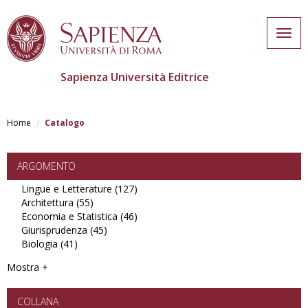
Togg
navig
Sapienza Università Editrice
Salta
al
Home
Catalogo
contenuto
principale
ARGOMENTO
Lingue e Letterature (127)
Apply
Architettura (55)
Apply
Lingue
Economia e Statistica (46)
Architettura
e
Apply
Giurisprudenza (45)
filter
Apply
Letterature
Economia
Biologia (41)
Apply
Giurisprudenza
filter
e
Biologia
filter
Statistica
Mostra +
filter
filter
COLLANA