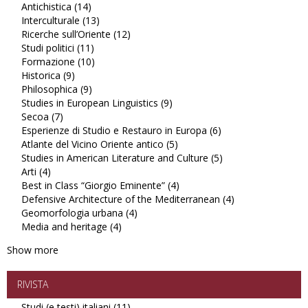
Antichistica (14)
Apply
filter
Studi
Interculturale (13)
Antichistica
Apply
latinoamericani
Ricerche sull’Oriente (12)
filter
Interculturale
Apply
filter
Studi politici (11)
Apply
filter
Ricerche
Formazione (10)
Studi
Apply
sull’Oriente
Historica (9)
Apply
politici
Formazione
filter
Philosophica (9)
Historica
Apply
filter
filter
Studies in European Linguistics (9)
filter
Philosophica
Apply
Secoa (7)
Apply
filter
Studies
Esperienze di Studio e Restauro in Europa (6)
Secoa
in
Apply
Atlante del Vicino Oriente antico (5)
filter
European
Apply
Esperienze
Studies in American Literature and Culture (5)
Linguistics
Atlante
di
Apply
Arti (4)
Apply
filter
del
Studio
Studies
Best in Class “Giorgio Eminente” (4)
Arti
Vicino
Apply
e
in
Defensive Architecture of the Mediterranean (4)
filter
Oriente
Best
Restauro
American
Apply
Geomorfologia urbana (4)
Apply
antico
in
in
Literature
Defensive
Media and heritage (4)
Apply
Geomorfologia
filter
Class
Europa
and
Architecture
Media
urbana
“Giorgio
filter
Culture
of
Show more
and
filter
Eminente”
filter
the
heritage
filter
Mediterranean
filter
filter
RIVISTA
Studi (e testi) italiani (11)
Apply