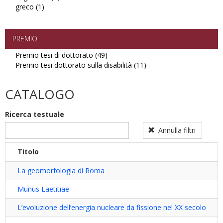
greco (1)
Apply
filter
ungherese
greco
filter
filter
PREMIO
Premio tesi di dottorato (49)
Apply
Premio tesi dottorato sulla disabilità (11)
Premio
Apply
tesi
Premio
di
tesi
CATALOGO
dottorato
dottorato
filter
sulla
Ricerca testuale
disabilità
filter
Annulla filtri
Titolo
La geomorfologia di Roma
Munus Laetitiae
L’evoluzione dell’energia nucleare da fissione nel XX secolo