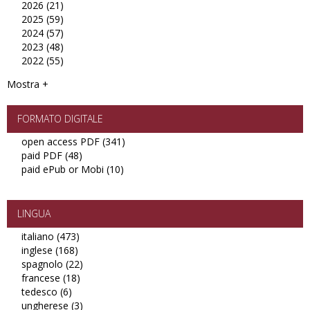
2026 (21)
Apply
filter
2025 (59)
2026
Apply
2024 (57)
filter
2025
Apply
2023 (48)
filter
2024
Apply
2022 (55)
filter
2023
Apply
filter
2022
Mostra +
filter
FORMATO DIGITALE
open access PDF (341)
Apply
paid PDF (48)
Apply
open
paid ePub or Mobi (10)
paid
Apply
access
PDF
paid
PDF
filter
ePub
filter
or
LINGUA
Mobi
italiano (473)
Apply
filter
inglese (168)
Apply
italiano
spagnolo (22)
inglese
filter
Apply
francese (18)
filter
Apply
spagnolo
tedesco (6)
Apply
francese
filter
ungherese (3)
tedesco
filter
Apply