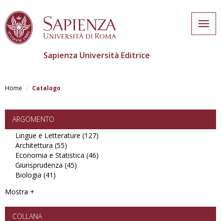
Togg
navig
Sapienza Università Editrice
Skip
to
Home
Catalogo
main
content
ARGOMENTO
Lingue e Letterature (127)
Apply
Architettura (55)
Apply
Lingue
Economia e Statistica (46)
Architettura
e
Apply
Giurisprudenza (45)
filter
Apply
Letterature
Economia
Biologia (41)
Apply
Giurisprudenza
filter
e
Biologia
filter
Statistica
Mostra +
filter
filter
COLLANA