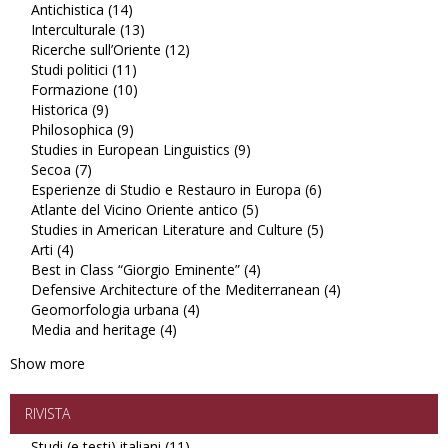
Antichistica (14)
Apply
filter
Studi
Interculturale (13)
Antichistica
Apply
latinoamericani
Ricerche sull’Oriente (12)
filter
Interculturale
Apply
filter
Studi politici (11)
Apply
filter
Ricerche
Formazione (10)
Studi
Apply
sull’Oriente
Historica (9)
Apply
politici
Formazione
filter
Philosophica (9)
Historica
Apply
filter
filter
Studies in European Linguistics (9)
filter
Philosophica
Apply
Secoa (7)
Apply
filter
Studies
Esperienze di Studio e Restauro in Europa (6)
Secoa
in
Apply
Atlante del Vicino Oriente antico (5)
filter
European
Apply
Esperienze
Studies in American Literature and Culture (5)
Linguistics
Atlante
di
Apply
Arti (4)
Apply
filter
del
Studio
Studies
Best in Class “Giorgio Eminente” (4)
Arti
Vicino
Apply
e
in
Defensive Architecture of the Mediterranean (4)
filter
Oriente
Best
Restauro
American
Apply
Geomorfologia urbana (4)
Apply
antico
in
in
Literature
Defensive
Media and heritage (4)
Apply
Geomorfologia
filter
Class
Europa
and
Architecture
Media
urbana
“Giorgio
filter
Culture
of
Show more
and
filter
Eminente”
filter
the
heritage
filter
Mediterranean
filter
filter
RIVISTA
Studi (e testi) italiani (11)
Apply