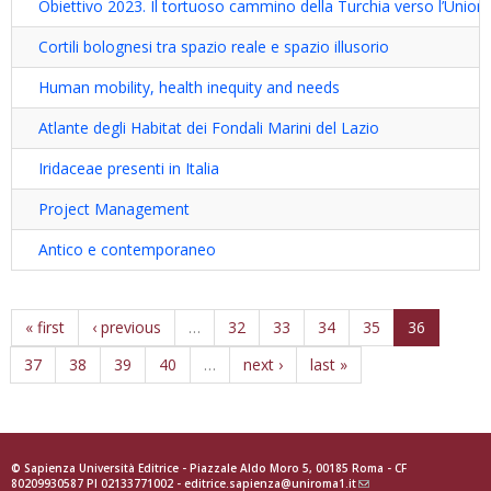
Obiettivo 2023. Il tortuoso cammino della Turchia verso l’Unio
Cortili bolognesi tra spazio reale e spazio illusorio
Human mobility, health inequity and needs
Atlante degli Habitat dei Fondali Marini del Lazio
Iridaceae presenti in Italia
Project Management
Antico e contemporaneo
« first
‹ previous
…
32
33
34
35
36
37
38
39
40
…
next ›
last »
© Sapienza Università Editrice - Piazzale Aldo Moro 5, 00185 Roma - CF
80209930587 PI 02133771002 -
editrice.sapienza@uniroma1.it
(link