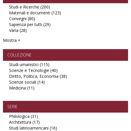
Studi e Ricerche (200)
Apply
Materiali e documenti (123)
Studi
Apply
Convegni (80)
Apply
e
Materiali
Sapienza per tutti (29)
Convegni
Ricerche
Apply
e
Varia (28)
Apply
filter
filter
Sapienza
documenti
Varia
per
filter
Mostra +
filter
tutti
filter
COLLEZIONE
Studi umanistici (115)
Apply
Scienze e Tecnologie (40)
Studi
Apply
Diritto, Politica, Economia (38)
umanistici
Scienze
Apply
Scienze sociali (14)
Apply
filter
e
Diritto,
Medicina (11)
Apply
Scienze
Tecnologie
Politica,
Medicina
sociali
filter
Economia
filter
filter
filter
SERIE
Philologica (31)
Apply
Architettura (17)
Philologica
Apply
Studi latinoamericani (16)
filter
Architettura
Apply