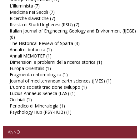
L'illuminista (7)
Apply
Studi
Medicina nei Secoli (7)
L'illuminista
Apply
(e
Ricerche slavistiche (7)
filter
Medicina
Apply
testi)
Rivista di Studi Ungheresi (RSU) (7)
nei
Ricerche
italiani
Apply
Italian Journal of Engineering Geology and Environment (IJEGE)
Secoli
slavistiche
filter
Rivista
(6)
Apply
filter
filter
di
The Historical Review of Sparta (3)
Italian
Studi
Apply
Annali di botanica (1)
Journal
Apply
Ungheresi
The
Annali MEMOTEF (1)
of
Apply
Annali
(RSU)
Historical
Dimensioni e problemi della ricerca storica (1)
Engineering
Annali
di
filter
Review
Apply
Europa Orientalis (1)
Geology
Apply
MEMOTEF
botanica
of
Dimensioni
Fragmenta entomologica (1)
and
Europa
filter
filter
Apply
Sparta
e
Journal of mediterranean earth sciences (JMES) (1)
Environment
Orientalis
Fragmenta
filter
problemi
Apply
L'uomo società tradizione sviluppo (1)
(IJEGE)
filter
entomologica
Apply
della
Journal
Lucius Annaeus Seneca (LAS) (1)
filter
filter
Apply
L'uomo
ricerca
of
Occhialì (1)
Apply
Lucius
società
storica
mediterranea
Periodico di Mineralogia (1)
Occhialì
Apply
Annaeus
tradizione
filter
earth
Psychology Hub (PSY-HUB) (1)
filter
Periodico
Apply
Seneca
sviluppo
sciences
di
Psychology
(LAS)
filter
(JMES)
Mineralogia
Hub
filter
filter
filter
(PSY-
ANNO
HUB)