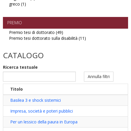
greco (1)
Apply
filter
ungherese
greco
filter
filter
PREMIO
Premio tesi di dottorato (49)
Apply
Premio tesi dottorato sulla disabilità (11)
Premio
Apply
tesi
Premio
di
tesi
CATALOGO
dottorato
dottorato
filter
sulla
Ricerca testuale
disabilità
filter
Annulla filtri
Titolo
Basilea 3 e shock sistemici
Impresa, società e poteri pubblici
Per un lessico della paura in Europa